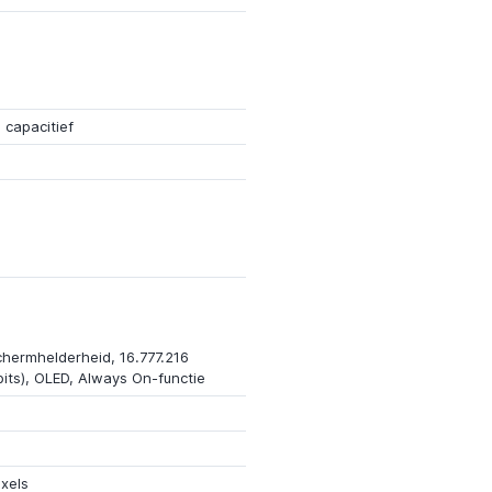
 capacitief
chermhelderheid, 16.777.216
bits), OLED, Always On-functie
xels