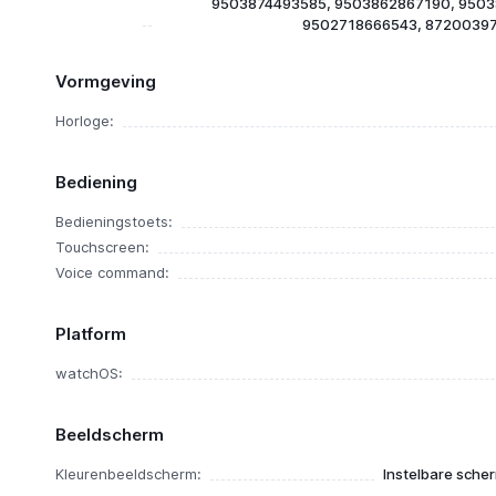
9503874493585, 9503862867190, 9503
9502718666543, 8720039
Vormgeving
Horloge:
Bediening
Bedieningstoets:
Touchscreen:
Voice command:
Platform
watchOS:
Beeldscherm
Kleurenbeeldscherm:
Instelbare scher