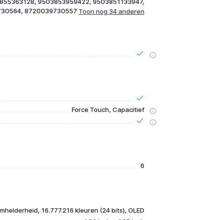
855363128, 9503853959422, 9503851133947,
730564, 8720039730557
Force Touch, Capacitief
6
mhelderheid, 16.777.216 kleuren (24 bits), OLED