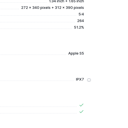
1.34 inch + 1.65 inch
272 x 340 pixels + 312 x 390 pixels
5:4
264
51.2%
Apple S5
IPX7