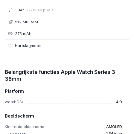
1.34"
272x340 pixels
512 MB RAM
273 mAh
Hartslagmeter
Apple Watch Series 3 38mm
Belangrijkste functies Apple Watch Series 3
38mm
Platform
watchOS:
4.0
Beeldscherm
Kleurenbeeldscherm:
AMOLED
1.34 inch
Formaat: