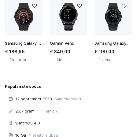
Samsung Galaxy Watch 5 Pro
Garmin Venu
Samsung Galaxy Watch 4 Classic 4G 42mm
€ 188,95
€ 349,00
€ 199,00
2 kleuren
1 kleur
1 kleur
Populairste specs
12 september 2018
Aangekondigd
26,7 gram
11,4 mm dik
watchOS 4.0
16 GB
Niet uitbreidbaar