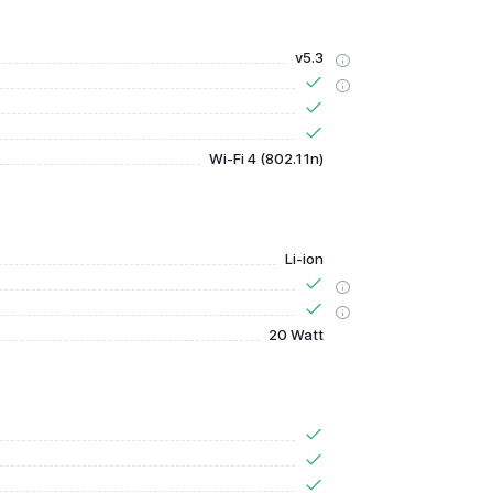
v5.3
Wi-Fi 4 (802.11n)
Li-ion
20 Watt