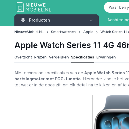
Producten
Aanbiedin
Producten
NieuweMobiel.NL
Smartwatches
Apple
Watch Series 1
Apple Watch Series 11 4G 46
Overzicht
Prijzen
Vergelijken
Specificaties
Ervaringen
Alle technische specificaties van de
Apple Watch Series 
hartslagmeter met ECG-functie
. Hieronder vind je het v
tot wat er in de doos zit, om elk detail na te kijken en af t