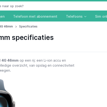
gen
Telefoon met abonnement
Telefoons
Sim on
1 4G 46mm
Specificaties
mm specificaties
11 4G 46mm
op een rij: een Li-ion accu en
olledige overzicht, van opslag en connectiviteit
e wegen.