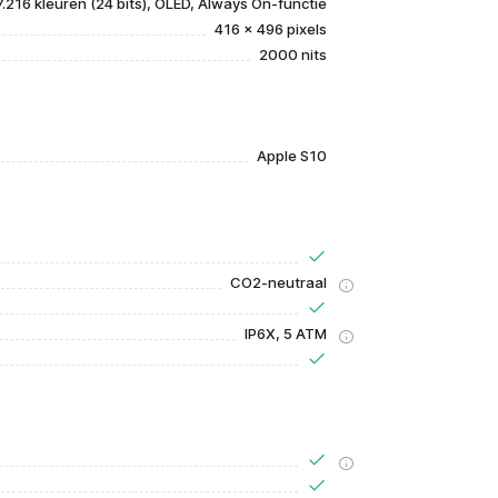
.216 kleuren (24 bits), OLED, Always On-functie
416 x 496 pixels
2000 nits
Apple S10
CO2-neutraal
IP6X, 5 ATM