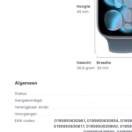
Hoogte:
46 mm
Gewicht:
Breedte:
36,9 gram
39 mm
Algemeen
Status:
Aangekondigd:
Verkrijgbaar sinds:
Voorganger:
EAN codes:
0195950630961, 0195950630954, 01959
0195950630817, 0195950630800, 01959
0195950629590, 019595