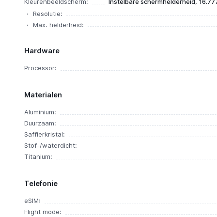
Kleurenbeeldscherm:
Instelbare schermhelderheid, 16.777
Resolutie:
Max. helderheid:
Hardware
Processor:
Materialen
Aluminium:
Duurzaam:
Saffierkristal:
Stof-/waterdicht:
Titanium:
Telefonie
eSIM:
Flight mode: