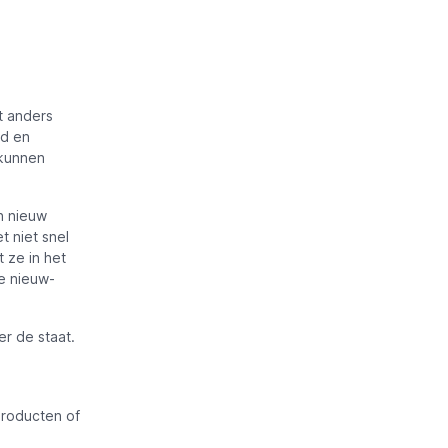
t anders
gd en
 kunnen
n nieuw
t niet snel
 ze in het
e nieuw-
er de staat.
producten of