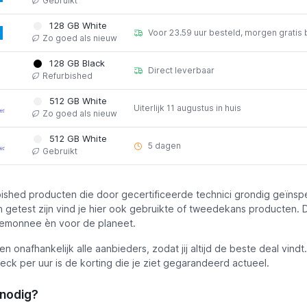
Gebruikt
128 GB White
Voor 23.59 uur besteld, morgen gratis
Zo goed als nieuw
128 GB Black
Direct leverbaar
Refurbished
512 GB White
Uiterlijk 11 augustus in huis
Zo goed als nieuw
512 GB White
5 dagen
Gebruikt
bished producten die door gecertificeerde technici grondig geïnsp
n getest zijn vind je hier ook gebruikte of tweedekans producten. 
temonnee èn voor de planeet.
ken onafhankelijk alle aanbieders, zodat jij altijd de beste deal vindt
eck per uur is de korting die je ziet gegarandeerd actueel.
 nodig?