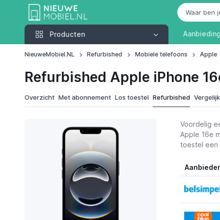
Producten
Aanbiedin
Producten
NieuweMobiel.NL
Refurbished
Mobiele telefoons
Apple
Refurbished Apple iPhone 16
Overzicht
Met abonnement
Los toestel
Refurbished
Vergelij
Voordelig e
Apple 16e m
toestel een
Aanbiede