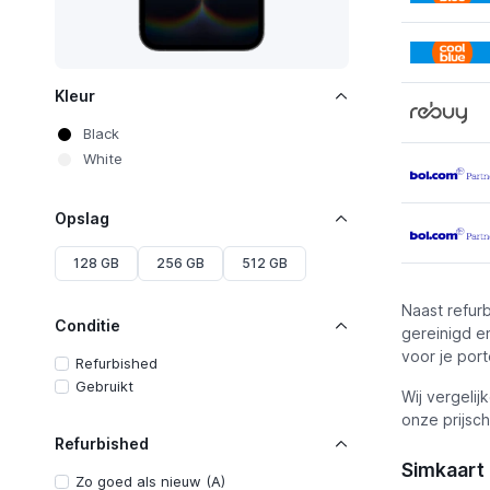
Kleur
Black
White
Opslag
128 GB
256 GB
512 GB
Naast refur
Conditie
gereinigd e
voor je por
Refurbished
Gebruikt
Wij vergelij
onze prijsch
Refurbished
Simkaart
Zo goed als nieuw (A)