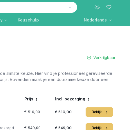
ly
Keuzehulp
Nederlands
Verkrijgbaar
de slimste keuze. Hier vind je professioneel gereviseerde
e prijs. Bovendien maak je een duurzame keuze door een
Prijs
Incl. bezorging
€ 510,00
€ 510,00
Bekijk
€ 549,00
€ 549,00
 bezorgd
Bekijk