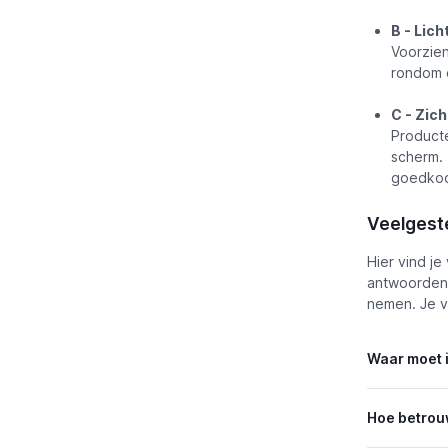
B - Lich
Voorzien
rondom d
C - Zic
Producte
scherm. 
goedkoo
Veelgeste
Hier vind j
antwoorden.
nemen. Je v
Waar moet i
Hoe betrou