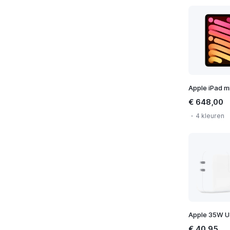
€ 648,00
4 kleuren
€ 40,95