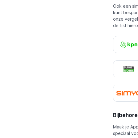
Ook een simk
kunt bespar
onze vergel
de lijst hier
Bijbehor
Maak je App
speciaal vo