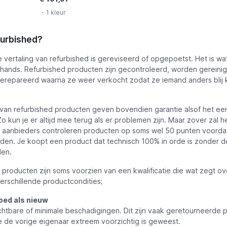
1 kleur
furbished?
ke vertaling van refurbished is gereviseerd of opgepoetst. Het is wa
ands. Refurbished producten zijn gecontroleerd, worden gereini
erepareerd waarna ze weer verkocht zodat ze iemand anders blij
van refurbished producten geven bovendien garantie alsof het ee
Zo kun je er altijd mee terug als er problemen zijn. Maar zover zal he
aanbieders controleren producten op soms wel 50 punten voordat
den. Je koopt een product dat technisch 100% in orde is zonder d
len.
 producten zijn soms voorzien van een kwalificatie die wat zegt ov
 verschillende productcondities;
goed als nieuw
htbare of minimale beschadigingen. Dit zijn vaak geretourneerde 
de vorige eigenaar extreem voorzichtig is geweest.