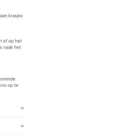
aan krasjes
n of op het
s vaak het
ehorende
ons op te