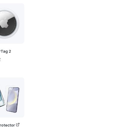
rTag 2
2
rotector