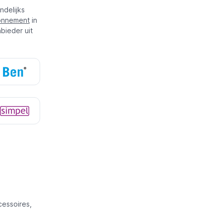
ndelijks
onnement
in
bieder uit
essoires,