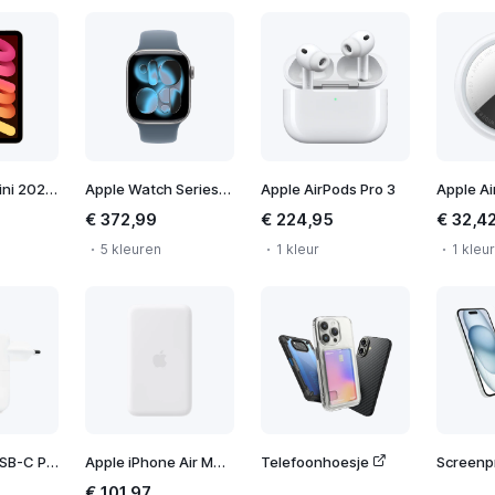
Apple iPad mini 2024 WiFi
Apple Watch Series 11 42mm
Apple AirPods Pro 3
Apple Ai
€ 372,99
€ 224,95
€ 32,4
5 kleuren
1 kleur
1 kleur
Apple 35W USB-C Power Adapter
Apple iPhone Air MagSafe Battery
Telefoonhoesje
Screenp
€ 101,97