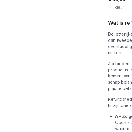
1 kleur
Wat is re
De letterlij
dan tweedeh
eventueel g
maken.
Aanbieders 
product is. 
komen want 
schap belan
prijs te beta
Refurbished
Er zijn drie
A - Zo 
Geen zic
waarmee 