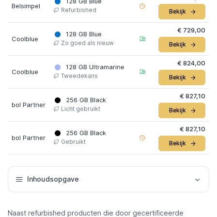
128 GB Blue
Belsimpel
Refurbished
Bekijk
€ 729,00
128 GB Blue
Coolblue
Zo goed als nieuw
Bekijk
€ 824,00
128 GB Ultramarine
Coolblue
Tweedekans
Bekijk
€ 827,10
256 GB Black
bol Partner
Licht gebruikt
Bekijk
€ 827,10
256 GB Black
bol Partner
Gebruikt
Bekijk
Inhoudsopgave
Naast refurbished producten die door gecertificeerde