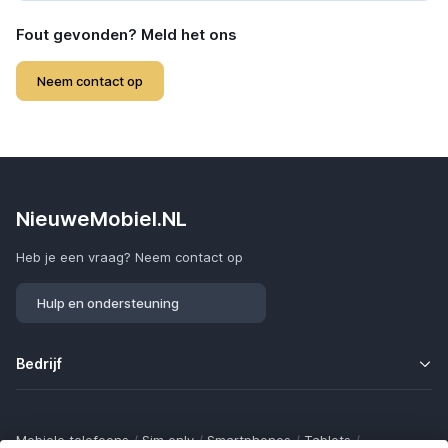
Fout gevonden? Meld het ons
Neem contact op
NieuweMobiel.NL
Heb je een vraag? Neem contact op
Hulp en ondersteuning
Bedrijf
Mobiele telefoons
/
Sim only
/
Smartphones
/
Tablets
/