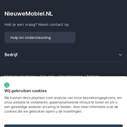
NieuweMobiel.NL
Heb je een vraag? Neem contact op
Hulp en ondersteuning
Bedrijf
Mobiele telefoons
/
Sim only
/
Smartphones
/
Tablets
/
Smartwatches
/
Fitness trackers
/
Draadloze oordopjes
/
Bluetooth trackers
/
Opladers
/
Powerbanks
/
MiFi routers
Wij gebruiken cookies
Samsung Galaxy
/
Apple iPhone
/
Klaptelefoons
/
We kunnen deze plaatsen voor analyse van onze bezoekersgegevens, om
Gamingtelefoons
/
Foldables
/
Robuuste telefoons
/
onze website te verbeteren, gepersonaliseerde inhoud te tonen en om u
Seniorentelefoons
/
Waterdichte telefoons
/
Refurbished
een geweldige website-ervaring te bieden. Voor meer informatie over de
cookies die we gebruiken opent u de instellingen.