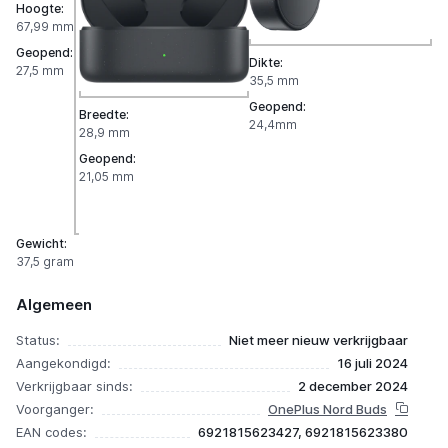
Hoogte:
67,99 mm
Geopend:
Dikte:
27,5 mm
35,5 mm
Geopend:
Breedte:
24,4mm
28,9 mm
Geopend:
21,05 mm
Gewicht:
37,5 gram
Algemeen
Status:
Niet meer nieuw verkrijgbaar
Aangekondigd:
16 juli 2024
Verkrijgbaar sinds:
2 december 2024
Voorganger:
OnePlus Nord Buds
EAN codes:
6921815623427, 6921815623380