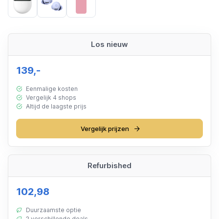
Light Grey
Purple
Rosa
Los nieuw
139,-
Eenmalige kosten
Vergelijk 4 shops
Altijd de laagste prijs
Vergelijk prijzen
Refurbished
102,98
Duurzaamste optie
2 verschillende deals