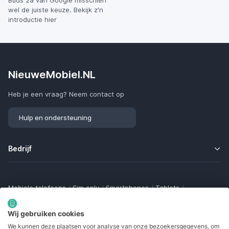
wel de juiste keuze. Bekijk z'n
introductie hier
NieuweMobiel.NL
Heb je een vraag? Neem contact op
Hulp en ondersteuning
Bedrijf
Mobiele telefoons
/
Sim only
/
Smartphones
/
Tablets
/
Smartwatches
/
Fitness trackers
/
Draadloze oordopjes
/
Bluetooth trackers
/
Opladers
/
Powerbanks
/
MiFi routers
Wij gebruiken cookies
Samsung Galaxy
/
Apple iPhone
/
Klaptelefoons
/
We kunnen deze plaatsen voor analyse van onze bezoekersgegevens, om