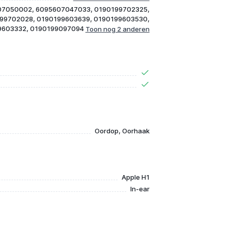
07050002, 6095607047033, 0190199702325,
199702028, 0190199603639, 0190199603530,
9603332, 0190199097094
Oordop, Oorhaak
Apple H1
In-ear