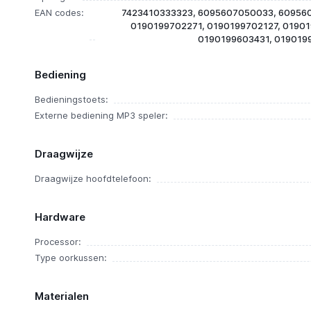
EAN codes:
7423410333323, 6095607050033, 60956
0190199702271, 0190199702127, 0190
0190199603431, 019019
Bediening
Bedieningstoets:
Externe bediening MP3 speler:
Draagwijze
Draagwijze hoofdtelefoon:
Hardware
Processor:
Type oorkussen:
Materialen