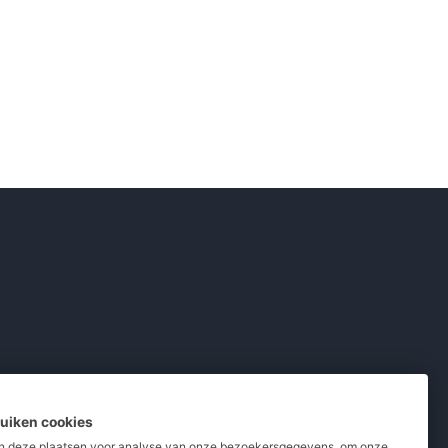
ruiken cookies
 deze plaatsen voor analyse van onze bezoekersgegevens, om onze