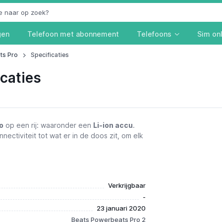
gen
Telefoon met abonnement
Telefoons
Sim on
ts Pro
Specificaties
caties
o
op een rij: waaronder een
Li-ion accu
.
nectiviteit tot wat er in de doos zit, om elk
Verkrijgbaar
-
23 januari 2020
Beats Powerbeats Pro 2