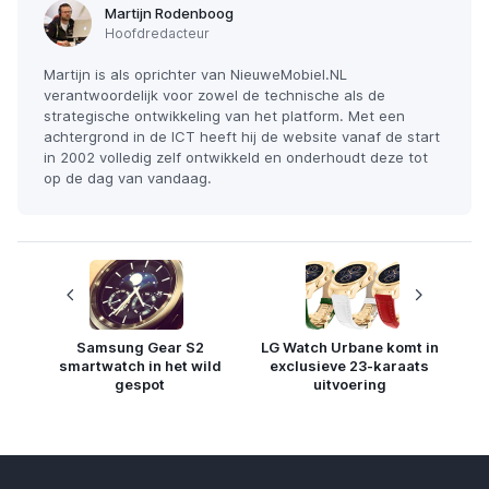
Martijn Rodenboog
Hoofdredacteur
Martijn is als oprichter van NieuweMobiel.NL
verantwoordelijk voor zowel de technische als de
strategische ontwikkeling van het platform. Met een
achtergrond in de ICT heeft hij de website vanaf de start
in 2002 volledig zelf ontwikkeld en onderhoudt deze tot
op de dag van vandaag.
Samsung Gear S2
LG Watch Urbane komt in
smartwatch in het wild
exclusieve 23-karaats
gespot
uitvoering