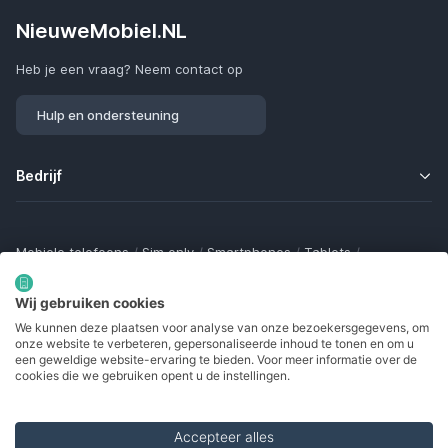
NieuweMobiel.NL
Heb je een vraag? Neem contact op
Hulp en ondersteuning
Bedrijf
Mobiele telefoons
/
Sim only
/
Smartphones
/
Tablets
/
Smartwatches
/
Fitness trackers
/
Draadloze oordopjes
/
Bluetooth trackers
/
Opladers
/
Powerbanks
/
MiFi routers
Wij gebruiken cookies
Samsung Galaxy
/
Apple iPhone
/
Klaptelefoons
/
We kunnen deze plaatsen voor analyse van onze bezoekersgegevens, om
Gamingtelefoons
/
Foldables
/
Robuuste telefoons
/
onze website te verbeteren, gepersonaliseerde inhoud te tonen en om u
Seniorentelefoons
/
Waterdichte telefoons
/
Refurbished
een geweldige website-ervaring te bieden. Voor meer informatie over de
cookies die we gebruiken opent u de instellingen.
Accepteer alles
Made with
in Europe