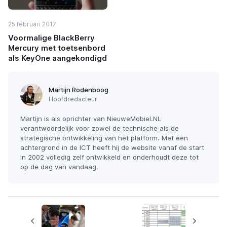
25 februari 2017
Voormalige BlackBerry
Mercury met toetsenbord
als KeyOne aangekondigd
Martijn Rodenboog
Hoofdredacteur
Martijn is als oprichter van NieuweMobiel.NL
verantwoordelijk voor zowel de technische als de
strategische ontwikkeling van het platform. Met een
achtergrond in de ICT heeft hij de website vanaf de start
in 2002 volledig zelf ontwikkeld en onderhoudt deze tot
op de dag van vandaag.