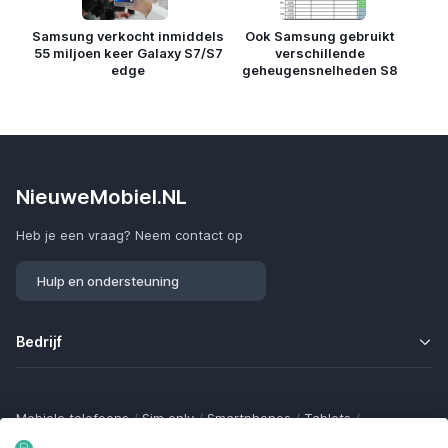
Samsung verkocht inmiddels
Ook Samsung gebruikt
55 miljoen keer Galaxy S7/S7
verschillende
edge
geheugensnelheden S8
NieuweMobiel.NL
Heb je een vraag? Neem contact op
Hulp en ondersteuning
Bedrijf
Mobiele telefoons
/
Sim only
/
Smartphones
/
Tablets
/
Smartwatches
/
Fitness trackers
/
Draadloze oordopjes
/