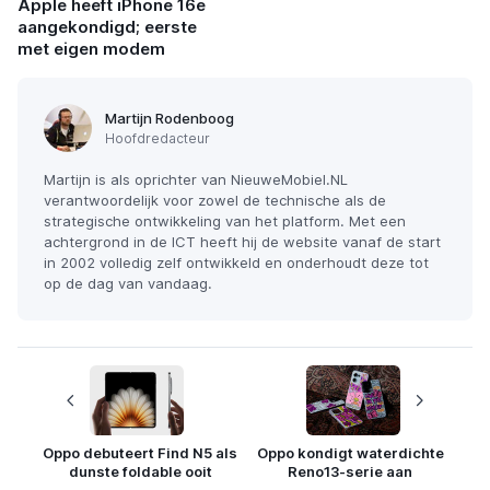
Apple heeft iPhone 16e
aangekondigd; eerste
met eigen modem
Martijn Rodenboog
Hoofdredacteur
Martijn is als oprichter van NieuweMobiel.NL
verantwoordelijk voor zowel de technische als de
strategische ontwikkeling van het platform. Met een
achtergrond in de ICT heeft hij de website vanaf de start
in 2002 volledig zelf ontwikkeld en onderhoudt deze tot
op de dag van vandaag.
Oppo debuteert Find N5 als
Oppo kondigt waterdichte
dunste foldable ooit
Reno13-serie aan