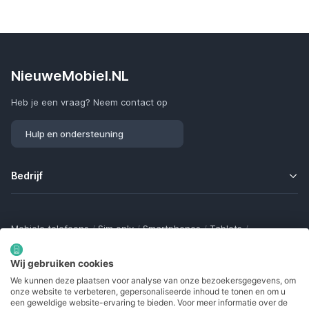
NieuweMobiel.NL
Heb je een vraag? Neem contact op
Hulp en ondersteuning
Bedrijf
Mobiele telefoons
/
Sim only
/
Smartphones
/
Tablets
/
Smartwatches
/
Fitness trackers
/
Draadloze oordopjes
/
Bluetooth trackers
/
Opladers
/
Powerbanks
/
MiFi routers
Wij gebruiken cookies
Samsung Galaxy
/
Apple iPhone
/
Klaptelefoons
/
We kunnen deze plaatsen voor analyse van onze bezoekersgegevens, om
Gamingtelefoons
/
Foldables
/
Robuuste telefoons
/
onze website te verbeteren, gepersonaliseerde inhoud te tonen en om u
Seniorentelefoons
/
Waterdichte telefoons
/
Refurbished
een geweldige website-ervaring te bieden. Voor meer informatie over de