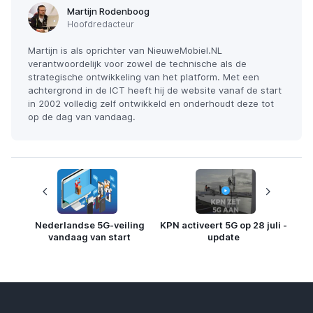
Martijn Rodenboog
Hoofdredacteur
Martijn is als oprichter van NieuweMobiel.NL
verantwoordelijk voor zowel de technische als de
strategische ontwikkeling van het platform. Met een
achtergrond in de ICT heeft hij de website vanaf de start
in 2002 volledig zelf ontwikkeld en onderhoudt deze tot
op de dag van vandaag.
Nederlandse 5G-veiling
KPN activeert 5G op 28 juli -
vandaag van start
update