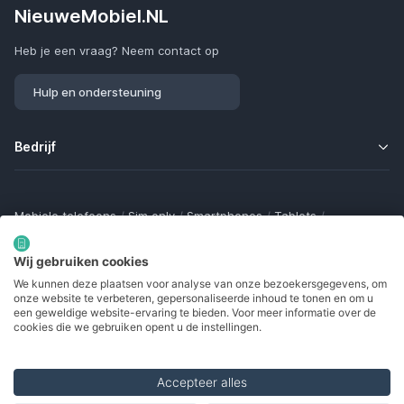
NieuweMobiel.NL
Heb je een vraag? Neem contact op
Hulp en ondersteuning
Bedrijf
Mobiele telefoons
/
Sim only
/
Smartphones
/
Tablets
/
Smartwatches
/
Fitness trackers
/
Draadloze oordopjes
/
Bluetooth trackers
/
Opladers
/
Powerbanks
/
MiFi routers
Wij gebruiken cookies
Samsung Galaxy
/
Apple iPhone
/
Klaptelefoons
/
We kunnen deze plaatsen voor analyse van onze bezoekersgegevens, om
Gamingtelefoons
/
Foldables
/
Robuuste telefoons
/
onze website te verbeteren, gepersonaliseerde inhoud te tonen en om u
Seniorentelefoons
/
Waterdichte telefoons
/
Refurbished
een geweldige website-ervaring te bieden. Voor meer informatie over de
cookies die we gebruiken opent u de instellingen.
Accepteer alles
Made with
in Europe