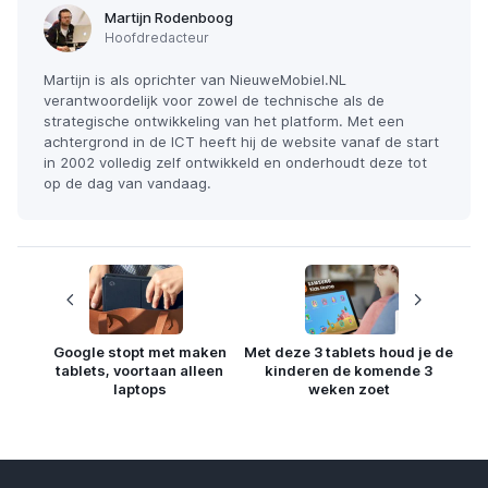
Martijn Rodenboog
Hoofdredacteur
Martijn is als oprichter van NieuweMobiel.NL
verantwoordelijk voor zowel de technische als de
strategische ontwikkeling van het platform. Met een
achtergrond in de ICT heeft hij de website vanaf de start
in 2002 volledig zelf ontwikkeld en onderhoudt deze tot
op de dag van vandaag.
Google stopt met maken
Met deze 3 tablets houd je de
tablets, voortaan alleen
kinderen de komende 3
laptops
weken zoet