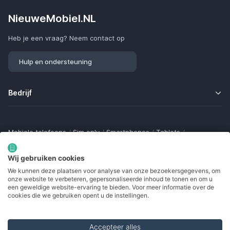
NieuweMobiel.NL
Heb je een vraag? Neem contact op
Hulp en ondersteuning
Bedrijf
Mobiele telefoons
/
Sim only
/
Smartphones
/
Tablets
/
Smartwatches
/
Fitness trackers
/
Draadloze oordopjes
/
Bluetooth trackers
/
Opladers
/
Powerbanks
/
MiFi routers
Wij gebruiken cookies
Samsung Galaxy
/
Apple iPhone
/
Klaptelefoons
/
We kunnen deze plaatsen voor analyse van onze bezoekersgegevens, om
Gamingtelefoons
/
Foldables
/
Robuuste telefoons
/
onze website te verbeteren, gepersonaliseerde inhoud te tonen en om u
Seniorentelefoons
/
Waterdichte telefoons
/
Refurbished
een geweldige website-ervaring te bieden. Voor meer informatie over de
cookies die we gebruiken opent u de instellingen.
Accepteer alles
Made with
in Europe