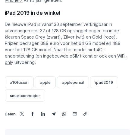
iPhone 7
van 3 jaar geleden.
iPad 2019 in de winkel
De nieuwe iPad is vanaf 30 september verkrijgbaar in
uitvoeringen met 32 of 128 GB opslaggeheugen en in de
kleuren Space Grey (zwart), Zilver (wit) en Gold (roze).
Prijzen bedragen 389 euro voor het 64 GB model en 489
voor het 128 GB model. Naast het model met 4G-
ondersteuning (en ingebouwde eSIM) komt er ook een
WiFi-
only
uitvoering.
a10fusion
apple
applepencil
ipad2019
smartconnector
Delen: