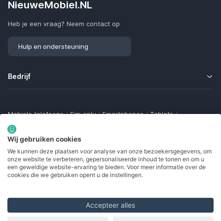
NieuweMobiel.NL
Heb je een vraag? Neem contact op
Hulp en ondersteuning
Bedrijf
Mobiele telefoons
/
Sim only
/
Smartphones
/
Tablets
/
Smartwatches
/
Fitness trackers
/
Draadloze oordopjes
/
Bluetooth trackers
/
Opladers
/
Powerbanks
/
MiFi routers
Wij gebruiken cookies
Samsung Galaxy
/
Apple iPhone
/
Klaptelefoons
/
We kunnen deze plaatsen voor analyse van onze bezoekersgegevens, om
Gamingtelefoons
/
Foldables
/
Robuuste telefoons
/
onze website te verbeteren, gepersonaliseerde inhoud te tonen en om u
Seniorentelefoons
/
Waterdichte telefoons
/
Refurbished
een geweldige website-ervaring te bieden. Voor meer informatie over de
cookies die we gebruiken opent u de instellingen.
Accepteer alles
Made with
in Europe