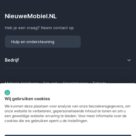
NieuweMobiel.NL
Heb je een vraag? Neem contact op
Hulp en ondersteuning
Bedrijf
Mobiele telefoons
/
Sim only
/
Smartphones
/
Tablets
/
Smartwatches
/
Fitness trackers
/
Draadloze oordopjes
/
Bluetooth trackers
/
Opladers
/
Powerbanks
/
MiFi routers
Wij gebruiken cookies
Samsung Galaxy
/
Apple iPhone
/
Klaptelefoons
/
We kunnen deze plaatsen voor analyse van onze bezoekersgegevens, om
Gamingtelefoons
/
Foldables
/
Robuuste telefoons
/
onze website te verbeteren, gepersonaliseerde inhoud te tonen en om u
Seniorentelefoons
/
Waterdichte telefoons
/
Refurbished
een geweldige website-ervaring te bieden. Voor meer informatie over de
cookies die we gebruiken opent u de instellingen.