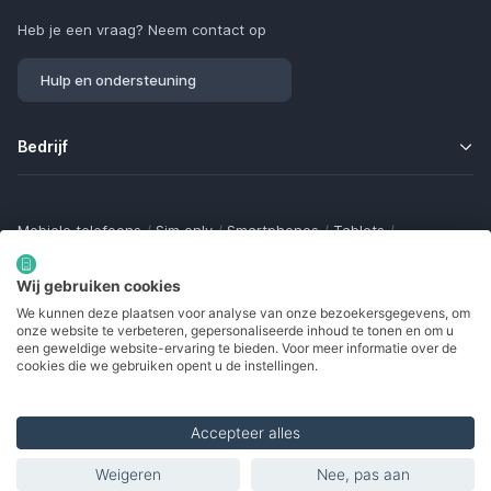
Heb je een vraag? Neem contact op
Hulp en ondersteuning
Bedrijf
Mobiele telefoons
/
Sim only
/
Smartphones
/
Tablets
/
Smartwatches
/
Fitness trackers
/
Draadloze oordopjes
/
Bluetooth trackers
/
Opladers
/
Powerbanks
/
MiFi routers
Wij gebruiken cookies
Samsung Galaxy
/
Apple iPhone
/
Klaptelefoons
/
We kunnen deze plaatsen voor analyse van onze bezoekersgegevens, om
Gamingtelefoons
/
Foldables
/
Robuuste telefoons
/
onze website te verbeteren, gepersonaliseerde inhoud te tonen en om u
Seniorentelefoons
/
Waterdichte telefoons
/
Refurbished
een geweldige website-ervaring te bieden. Voor meer informatie over de
cookies die we gebruiken opent u de instellingen.
Accepteer alles
Made with
in Europe
Weigeren
Nee, pas aan
Vermelde producten
© 2002 - 2026. Alle rechten voorbehouden