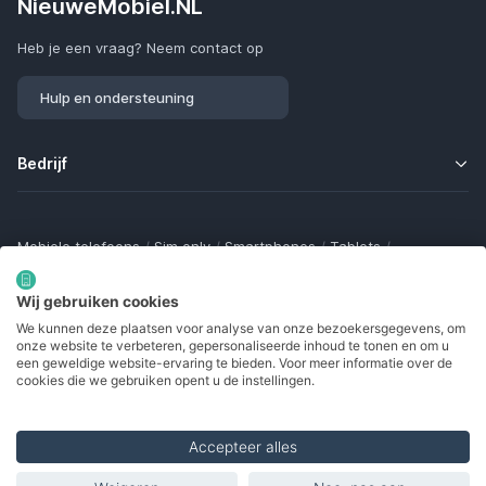
NieuweMobiel.NL
Heb je een vraag? Neem contact op
Hulp en ondersteuning
Bedrijf
Mobiele telefoons
/
Sim only
/
Smartphones
/
Tablets
/
Smartwatches
/
Fitness trackers
/
Draadloze oordopjes
/
Bluetooth trackers
/
Opladers
/
Powerbanks
/
MiFi routers
Wij gebruiken cookies
Samsung Galaxy
/
Apple iPhone
/
Klaptelefoons
/
We kunnen deze plaatsen voor analyse van onze bezoekersgegevens, om
Gamingtelefoons
/
Foldables
/
Robuuste telefoons
/
onze website te verbeteren, gepersonaliseerde inhoud te tonen en om u
Seniorentelefoons
/
Waterdichte telefoons
/
Refurbished
een geweldige website-ervaring te bieden. Voor meer informatie over de
cookies die we gebruiken opent u de instellingen.
Accepteer alles
Made with
in Europe