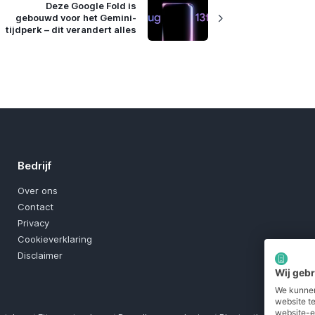
Deze Google Fold is
gebouwd voor het Gemini-
tijdperk – dit verandert alles
Bedrijf
Over ons
Contact
Privacy
Cookieverklaring
Disclaimer
Wij geb
We kunnen
website t
website-e