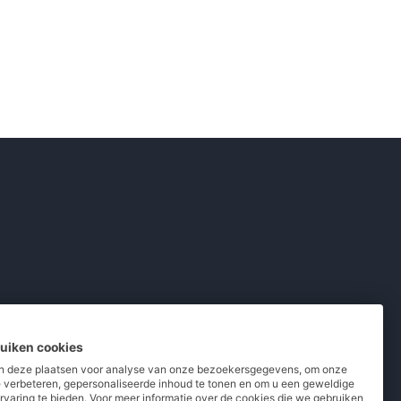
ruiken cookies
 deze plaatsen voor analyse van onze bezoekersgegevens, om onze
e verbeteren, gepersonaliseerde inhoud te tonen en om u een geweldige
rvaring te bieden. Voor meer informatie over de cookies die we gebruiken