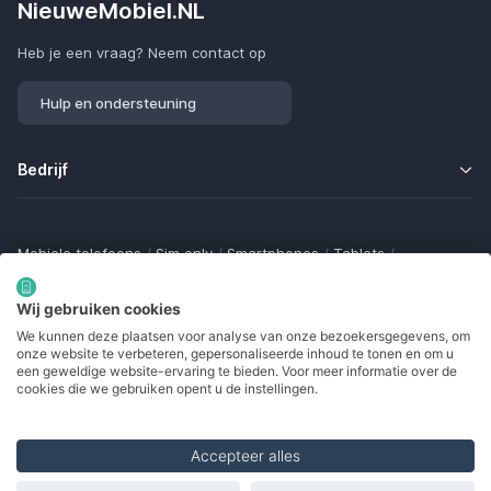
NieuweMobiel.NL
Heb je een vraag? Neem contact op
Hulp en ondersteuning
Bedrijf
Mobiele telefoons
/
Sim only
/
Smartphones
/
Tablets
/
Smartwatches
/
Fitness trackers
/
Draadloze oordopjes
/
Bluetooth trackers
/
Opladers
/
Powerbanks
/
MiFi routers
Wij gebruiken cookies
Samsung Galaxy
/
Apple iPhone
/
Klaptelefoons
/
We kunnen deze plaatsen voor analyse van onze bezoekersgegevens, om
Gamingtelefoons
/
Foldables
/
Robuuste telefoons
/
onze website te verbeteren, gepersonaliseerde inhoud te tonen en om u
Seniorentelefoons
/
Waterdichte telefoons
/
Refurbished
een geweldige website-ervaring te bieden. Voor meer informatie over de
cookies die we gebruiken opent u de instellingen.
Accepteer alles
Made with
in Europe