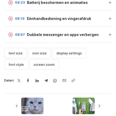
Batterij beschermen en animaties
04:23
Eénhandbediening en vingerafdruk
06:13
Dubbele messenger en apps verbergen
08:47
text size
icon size
display settings
font style
screen zoom
Delen: