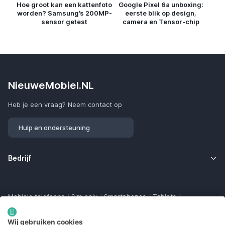
Hoe groot kan een kattenfoto
Google Pixel 6a unboxing:
worden? Samsung’s 200MP-
eerste blik op design,
sensor getest
camera en Tensor-chip
NieuweMobiel.NL
Heb je een vraag? Neem contact op
Hulp en ondersteuning
Bedrijf
Mobiele telefoons
/
Sim only
/
Smartphones
/
Tablets
/
Smartwatches
/
Fitness trackers
/
Draadloze oordopjes
/
Bluetooth trackers
/
Opladers
/
Powerbanks
/
MiFi routers
Wij gebruiken cookies