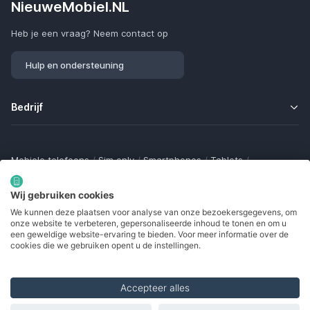
NieuweMobiel.NL
Heb je een vraag? Neem contact op
Hulp en ondersteuning
Bedrijf
Mobiele telefoons
/
Sim only
/
Smartphones
/
Tablets
/
Smartwatches
/
Fitness trackers
/
Draadloze oordopjes
/
Bluetooth trackers
/
Opladers
/
Powerbanks
/
MiFi routers
Wij gebruiken cookies
Samsung Galaxy
/
Apple iPhone
/
Klaptelefoons
/
We kunnen deze plaatsen voor analyse van onze bezoekersgegevens, om
Gamingtelefoons
/
Foldables
/
Robuuste telefoons
/
onze website te verbeteren, gepersonaliseerde inhoud te tonen en om u
Seniorentelefoons
/
Waterdichte telefoons
/
Refurbished
een geweldige website-ervaring te bieden. Voor meer informatie over de
cookies die we gebruiken opent u de instellingen.
Accepteer alles
Made with
in Europe