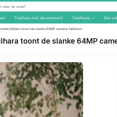
gen
Telefoon met abonnement
Telefoons
Sim on
ichelle Dilhara toont de slanke 64MP camera-telefoon
ilhara toont de slanke 64MP cam