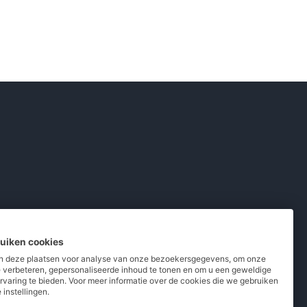
ruiken cookies
 deze plaatsen voor analyse van onze bezoekersgegevens, om onze
e verbeteren, gepersonaliseerde inhoud te tonen en om u een geweldige
rvaring te bieden. Voor meer informatie over de cookies die we gebruiken
pladers
/
Powerbanks
/
MiFi routers
 instellingen.
 telefoons
/
Refurbished