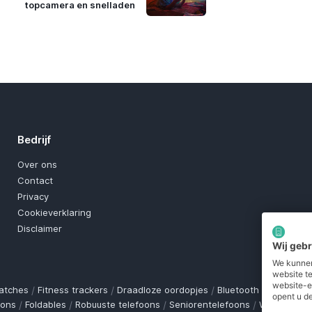
topcamera en snelladen
Bedrijf
Over ons
Contact
Privacy
Cookieverklaring
Disclaimer
Wij geb
We kunnen
website t
website-e
atches
/
Fitness trackers
/
Draadloze oordopjes
/
Bluetooth trackers
/
O
opent u de
oons
/
Foldables
/
Robuuste telefoons
/
Seniorentelefoons
/
Waterdichte