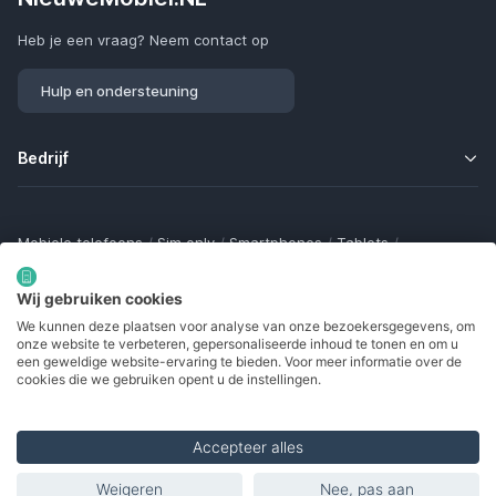
Heb je een vraag? Neem contact op
Hulp en ondersteuning
Bedrijf
Mobiele telefoons
/
Sim only
/
Smartphones
/
Tablets
/
Smartwatches
/
Fitness trackers
/
Draadloze oordopjes
/
Bluetooth trackers
/
Opladers
/
Powerbanks
/
MiFi routers
Wij gebruiken cookies
Samsung Galaxy
/
Apple iPhone
/
Klaptelefoons
/
We kunnen deze plaatsen voor analyse van onze bezoekersgegevens, om
Gamingtelefoons
/
Foldables
/
Robuuste telefoons
/
onze website te verbeteren, gepersonaliseerde inhoud te tonen en om u
Seniorentelefoons
/
Waterdichte telefoons
/
Refurbished
een geweldige website-ervaring te bieden. Voor meer informatie over de
cookies die we gebruiken opent u de instellingen.
Accepteer alles
Made with
in Europe
Weigeren
Nee, pas aan