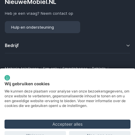
NieuweMobiel.NL
Heb je een vraag? Neem contact op
Hulp en ondersteuning
Bedrijf
Mobiele telefoons
/
Sim only
/
Smartphones
/
Tablets
/
Smartwatches
/
Fitness trackers
/
Draadloze oordopjes
/
Bluetooth trackers
/
Opladers
/
Powerbanks
/
MiFi routers
Wij gebruiken cookies
Samsung Galaxy
/
Apple iPhone
/
Klaptelefoons
/
We kunnen deze plaatsen voor analyse van onze bezoekersgegevens, om
Gamingtelefoons
/
Foldables
/
Robuuste telefoons
/
onze website te verbeteren, gepersonaliseerde inhoud te tonen en om u
Seniorentelefoons
/
Waterdichte telefoons
/
Refurbished
een geweldige website-ervaring te bieden. Voor meer informatie over de
cookies die we gebruiken opent u de instellingen.
Accepteer alles
Made with
in Europe