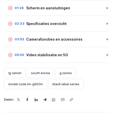
Scherm en aansluitingen
01:28
Specificaties overzicht
02:33
Camerafuncties en accessoires
03:53
Video stabilisatie en 5G
05:00
lg velvet
south korea
g series
model code lm-g900n
black label series
Delen: