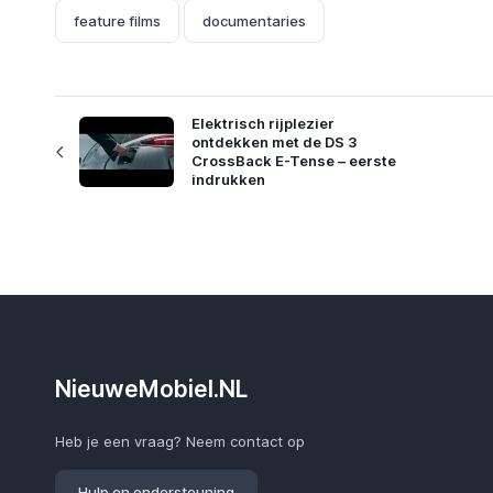
feature films
documentaries
Elektrisch rijplezier
ontdekken met de DS 3
CrossBack E-Tense – eerste
indrukken
NieuweMobiel.NL
Heb je een vraag? Neem contact op
Hulp en ondersteuning