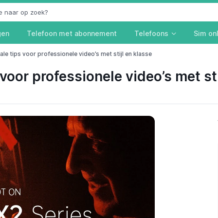
gen
Telefoon met abonnement
Telefoons
Sim on
le tips voor professionele video’s met stijl en klasse
voor professionele video’s met sti