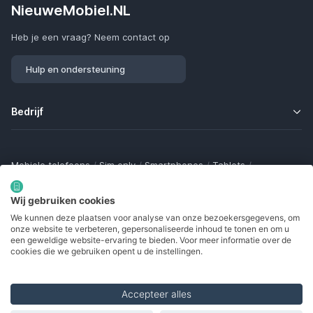
NieuweMobiel.NL
Heb je een vraag? Neem contact op
Hulp en ondersteuning
Bedrijf
Mobiele telefoons
/
Sim only
/
Smartphones
/
Tablets
/
Smartwatches
/
Fitness trackers
/
Draadloze oordopjes
/
Bluetooth trackers
/
Opladers
/
Powerbanks
/
MiFi routers
Wij gebruiken cookies
Samsung Galaxy
/
Apple iPhone
/
Klaptelefoons
/
We kunnen deze plaatsen voor analyse van onze bezoekersgegevens, om
Gamingtelefoons
/
Foldables
/
Robuuste telefoons
/
onze website te verbeteren, gepersonaliseerde inhoud te tonen en om u
Seniorentelefoons
/
Waterdichte telefoons
/
Refurbished
een geweldige website-ervaring te bieden. Voor meer informatie over de
cookies die we gebruiken opent u de instellingen.
Accepteer alles
Made with
in Europe