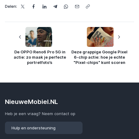
Delen:
De OPPO Reno6 Pro 5G in
Deze grappige Google Pixel
actie: zo maak je perfecte
6-chip actie: hoe je echte
portretfoto’s
"Pixel-chips" kunt scoren
NieuweMobiel.NL
Heb je een vraag? Neem contact op
Hulp en ondersteuning