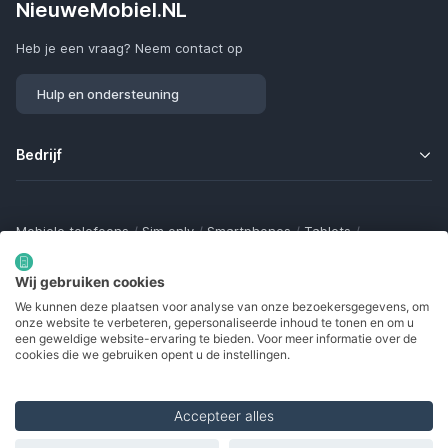
NieuweMobiel.NL
Heb je een vraag? Neem contact op
Hulp en ondersteuning
Bedrijf
Mobiele telefoons
/
Sim only
/
Smartphones
/
Tablets
/
Smartwatches
/
Fitness trackers
/
Draadloze oordopjes
/
Bluetooth trackers
/
Opladers
/
Powerbanks
/
MiFi routers
Wij gebruiken cookies
Samsung Galaxy
/
Apple iPhone
/
Klaptelefoons
/
We kunnen deze plaatsen voor analyse van onze bezoekersgegevens, om
Gamingtelefoons
/
Foldables
/
Robuuste telefoons
/
onze website te verbeteren, gepersonaliseerde inhoud te tonen en om u
Seniorentelefoons
/
Waterdichte telefoons
/
Refurbished
een geweldige website-ervaring te bieden. Voor meer informatie over de
cookies die we gebruiken opent u de instellingen.
Accepteer alles
Made with
in Europe