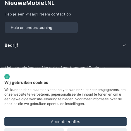
NieuweMobiel.NL
Heb je een vraag? Neem contact op
Hulp en ondersteuning
Bedrijf
Mobiele telefoons
/
Sim only
/
Smartphones
/
Tablets
/
Smartwatches
/
Fitness trackers
/
Draadloze oordopjes
/
Bluetooth trackers
/
Opladers
/
Powerbanks
/
MiFi routers
Wij gebruiken cookies
Samsung Galaxy
/
Apple iPhone
/
Klaptelefoons
/
We kunnen deze plaatsen voor analyse van onze bezoekersgegevens, om
Gamingtelefoons
/
Foldables
/
Robuuste telefoons
/
onze website te verbeteren, gepersonaliseerde inhoud te tonen en om u
Seniorentelefoons
/
Waterdichte telefoons
/
Refurbished
een geweldige website-ervaring te bieden. Voor meer informatie over de
cookies die we gebruiken opent u de instellingen.
Accepteer alles
Made with
in Europe