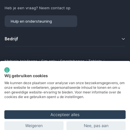
Heb je een vraag? Neem contact op
Hulp en ondersteuning
Bedrijf
Mobiele telefoons
/
Sim only
/
Smartphones
/
Tablets
/
Smartwatches
/
Fitness trackers
/
Draadloze oordopjes
/
Bluetooth trackers
/
Opladers
/
Powerbanks
/
MiFi routers
Wij gebruiken cookies
Samsung Galaxy
/
Apple iPhone
/
Klaptelefoons
/
We kunnen deze plaatsen voor analyse van onze bezoekersgegevens, om
Gamingtelefoons
/
Foldables
/
Robuuste telefoons
/
onze website te verbeteren, gepersonaliseerde inhoud te tonen en om u
Seniorentelefoons
/
Waterdichte telefoons
/
Refurbished
een geweldige website-ervaring te bieden. Voor meer informatie over de
cookies die we gebruiken opent u de instellingen.
Accepteer alles
Made with
in Europe
Weigeren
Nee, pas aan
Vermelde producten
© 2002 - 2026. Alle rechten voorbehouden