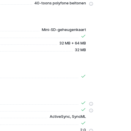
40-toons polyfone beltonen
Mini-SD-geheugenkaart
32 MB + 64 MB
32 MB
ActiveSync, SyncML
2.0