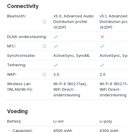
Connectivity
Bluetooth:
v5.0
, Advanced Audio
v5.1
, Advanced A
Distribution profiel
Distribution profie
(A2DP)
(A2DP)
DLNA-ondersteuning:
NFC:
Synchronisatie:
ActiveSync, SyncML
ActiveSync, Syn
Tethering:
WAP:
2.0
2.0
Wireless Lan
Wi-Fi 6 (802.11ax),
Wi-Fi 6 (802.11ax)
(WLAN/Wi-Fi):
WiFi Direct-
WiFi Direct-
ondersteuning
ondersteuning
Voeding
Batterij:
Li-ion
Li-poly
Capaciteit:
4500 mAh
4300 mAh