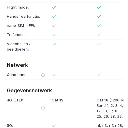
Flight mode:
Handsfree functie:
nano-SIM (4FF):
Trilfunctie:
Videobellen /
beeldbellen:
Netwerk
Quad band:
Gegevensnetwerk
4G (LTE):
Cat 19
Cat 18 (1200 Mbp
Band 1
,
2
,
3
,
4
,
5
12
,
13
,
17
,
18
,
19
,
25
,
26
,
28
,
29
,
3
5G:
n1
,
n3
,
n7
,
n28
,
n