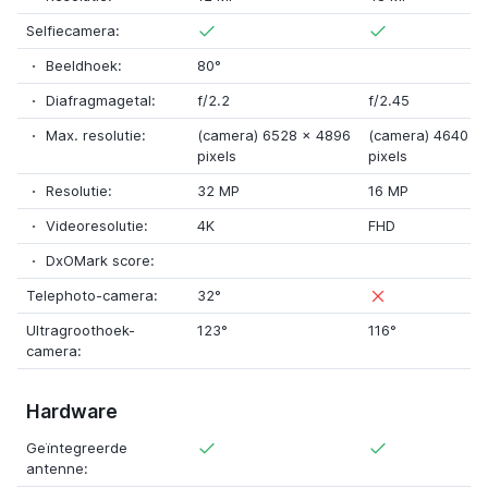
Selfiecamera:
Beeldhoek:
80°
Diafragmagetal:
f/2.2
f/2.45
Max. resolutie:
(camera) 6528
x
4896
(camera) 4640
x
pixels
pixels
Resolutie:
32 MP
16 MP
Videoresolutie:
4K
FHD
DxOMark score:
Telephoto-camera:
32°
Ultragroothoek-
123°
116°
camera:
Hardware
Geïntegreerde
antenne: