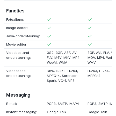
Functies
Fotoalbum:
Image editor:
Java-ondersteuning:
Movie editor:
Videobestand-
3G2
, 3GP,
ASF
, AVI,
3GP, AVI, FLV, MK
ondersteuning:
FLV,
M4V
, MKV, MP4,
MOV
, MP4, WebM
WebM, WMV
WMV
Videocodec-
DivX
, H.263, H.264,
H.263, H.264,
H.
ondersteuning:
MPEG-4,
Sorenson
MPEG-4
Spark
,
VC-1
,
VP8
Messaging
E-mail:
POP3, SMTP, IMAP4
POP3, SMTP, IMA
Instant messaging:
Google Talk
Google Talk