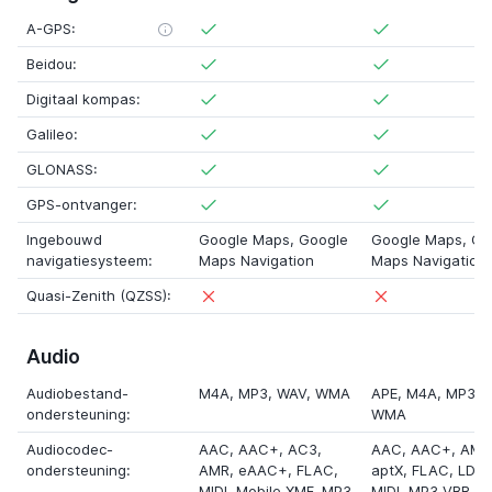
A-GPS:
Beidou:
Digitaal kompas:
Galileo:
GLONASS:
GPS-ontvanger:
Ingebouwd
Google Maps, Google
Google Maps, Go
navigatiesysteem:
Maps Navigation
Maps Navigation
Quasi-Zenith (QZSS):
Audio
Audiobestand-
M4A, MP3, WAV, WMA
APE
, M4A, MP3, 
ondersteuning:
WMA
Audiocodec-
AAC, AAC+,
AC3
,
AAC, AAC+, AMR
ondersteuning:
AMR,
eAAC+
, FLAC,
aptX
, FLAC,
LDA
MIDI,
Mobile XMF
, MP3
MIDI, MP3 VBR, 