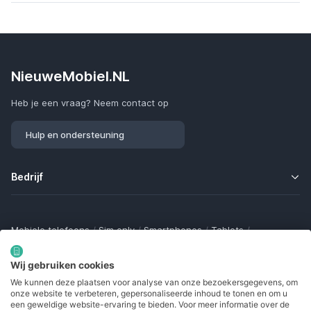
NieuweMobiel.NL
Heb je een vraag? Neem contact op
Hulp en ondersteuning
Bedrijf
Mobiele telefoons
/
Sim only
/
Smartphones
/
Tablets
/
Smartwatches
/
Fitness trackers
/
Draadloze oordopjes
/
Bluetooth trackers
/
Opladers
/
Powerbanks
/
MiFi routers
Wij gebruiken cookies
Samsung Galaxy
/
Apple iPhone
/
Klaptelefoons
/
We kunnen deze plaatsen voor analyse van onze bezoekersgegevens, om
Gamingtelefoons
/
Foldables
/
Robuuste telefoons
/
onze website te verbeteren, gepersonaliseerde inhoud te tonen en om u
Seniorentelefoons
/
Waterdichte telefoons
/
Refurbished
een geweldige website-ervaring te bieden. Voor meer informatie over de