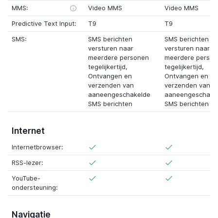
MMS:
Video MMS
Video MMS
Predictive Text Input:
T9
T9
SMS:
SMS berichten
SMS berichten
versturen naar
versturen naar
meerdere personen
meerdere perso
tegelijkertijd,
tegelijkertijd,
Ontvangen en
Ontvangen en
verzenden van
verzenden van
aaneengeschakelde
aaneengeschake
SMS berichten
SMS berichten
Internet
Internetbrowser:
RSS-lezer:
YouTube-
ondersteuning:
Navigatie