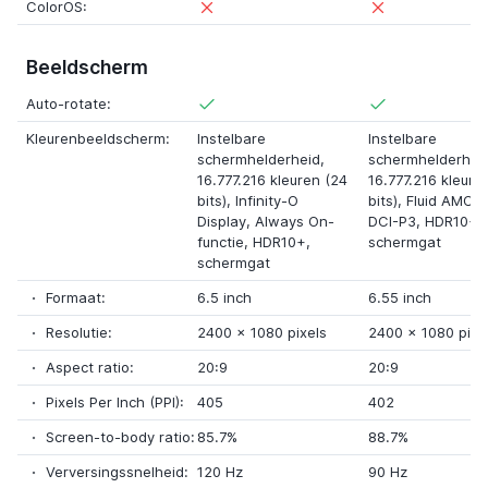
ColorOS:
Beeldscherm
Auto-rotate:
Kleurenbeeldscherm:
Instelbare
Instelbare
schermhelderheid,
schermhelderhei
16.777.216 kleuren (24
16.777.216 kleure
bits),
Infinity-O
bits),
Fluid AMOL
Display
,
Always On-
DCI-P3
,
HDR10+
,
functie
,
HDR10+
,
schermgat
schermgat
Formaat:
6.5 inch
6.55 inch
Resolutie:
2400
x
1080 pixels
2400
x
1080 pixe
Aspect ratio:
20:9
20:9
Pixels Per Inch (PPI):
405
402
Screen-to-body ratio:
85.7%
88.7%
Verversingssnelheid:
120 Hz
90 Hz