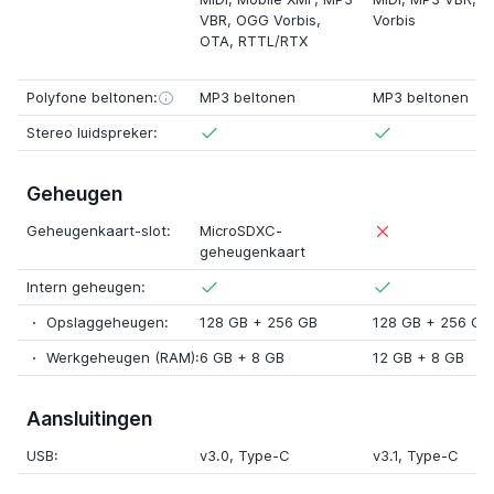
VBR, OGG Vorbis,
Vorbis
OTA
,
RTTL/RTX
Polyfone beltonen:
MP3 beltonen
MP3 beltonen
Stereo luidspreker:
Geheugen
Geheugenkaart-slot:
MicroSDXC-
geheugenkaart
Intern geheugen:
Opslaggeheugen:
128 GB
+
256 GB
128 GB
+
256 GB
Werkgeheugen (RAM):
6 GB
+
8 GB
12 GB
+
8 GB
Aansluitingen
USB:
v3.0
, Type-C
v3.1
, Type-C