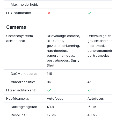
Max. helderheid:
LED-notificatie:
Cameras
Camerasysteem
Drievoudige camera
,
Drievoudige cam
achterkant:
Blink Shot
,
gezichtsherkenni
gezichtsherkenning,
nachtmodus,
nachtmodus,
panoramamodus,
panoramamodus,
portretmodus
portretmodus,
Smile
Shot
DxOMark score:
115
Videoresolutie:
8K
4K
Flitser achterkant:
Hoofdcamera:
Autofocus
Autofocus
Diafragmagetal:
f/1.8
f/1.75
Resolutie:
12 MP
48 MP