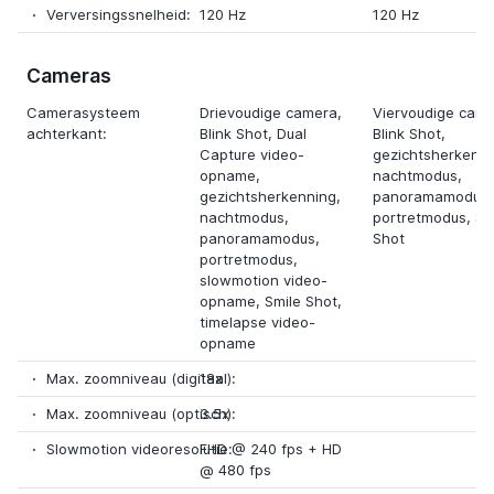
Verversingssnelheid:
120 Hz
120 Hz
Cameras
Camerasysteem
Drievoudige camera
,
Viervoudige cam
achterkant:
Blink Shot,
Dual
Blink Shot,
Capture video-
gezichtsherkenni
opname
,
nachtmodus,
gezichtsherkenning,
panoramamodus,
nachtmodus,
portretmodus, Sm
panoramamodus,
Shot
portretmodus,
slowmotion video-
opname
, Smile Shot,
timelapse video-
opname
Max. zoomniveau (digitaal):
18x
Max. zoomniveau (optisch):
3.5x
Slowmotion videoresolutie:
FHD @ 240 fps
+
HD
@ 480 fps