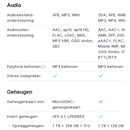
Audio
Audiobestand-
APE
, MP3, WAV
3GA
,
APE
,
AWB
,
ondersteuning:
MP3,
MP4
, WAV,
Audiocodec-
AAC,
aptX
,
aptX HD
,
AAC,
AAC+
,
AC3
ondersteuning:
FLAC,
LDAC
, MIDI,
AMR
,
DFF
,
DSF
,
MP3 VBR, OGG Vorbis,
eAAC+
, FLAC, MI
SBC
Mobile XMF
, MP3
OGG Vorbis,
OTA
RTTL/RTX
Polyfone beltonen:
MP3 beltonen
MP3 beltonen
Stereo luidspreker:
Geheugen
Geheugenkaart-slot:
MicroSDHC-
geheugenkaart
Intern geheugen:
UFS 4.1
,
LPDDR5X
Opslaggeheugen:
1 TB
+
256 GB
+
512
1 TB
+
128 GB
+