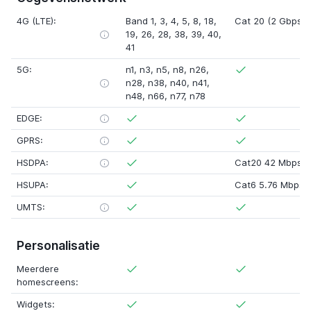
4G (LTE):
Band 1
,
3
,
4
,
5
,
8
,
18
,
Cat 20 (2 Gbps)
19
,
26
,
28
,
38
,
39
,
40
,
41
5G:
n1
,
n3
,
n5
,
n8
,
n26
,
n28
,
n38
,
n40
,
n41
,
n48
,
n66
,
n77
,
n78
EDGE:
GPRS:
HSDPA:
Cat20 42 Mbps
HSUPA:
Cat6 5.76 Mbps
UMTS:
Personalisatie
Meerdere
homescreens:
Widgets: