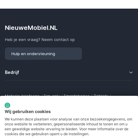
NieuweMobiel.NL
Heb je een vraag? Neem contact op
Hulp en ondersteuning
Bedrijf
Mobiele telefoons
/
Sim only
/
Smartphones
/
Tablets
/
Smartwatches
/
Fitness trackers
/
Draadloze oordopjes
/
Bluetooth trackers
/
Opladers
/
Powerbanks
/
MiFi routers
Wij gebruiken cookies
Samsung Galaxy
/
Apple iPhone
/
Klaptelefoons
/
We kunnen deze plaatsen voor analyse van onze bezoekersgegevens, om
Gamingtelefoons
/
Foldables
/
Robuuste telefoons
/
onze website te verbeteren, gepersonaliseerde inhoud te tonen en om u
Seniorentelefoons
/
Waterdichte telefoons
/
Refurbished
een geweldige website-ervaring te bieden. Voor meer informatie over de
cookies die we gebruiken opent u de instellingen.