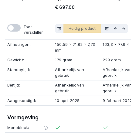
€ 697,00
Toon
Huidig product
verschillen
Afmetingen:
150,59
x
71,82
x
7,73
163,3
x
77,9
x
8,
mm
Gewicht:
179 gram
229 gram
Standbytijd:
Afhankelijk van
Afhankelijk van
gebruik
gebruik
Beltijd:
Afhankelijk van
Afhankelijk van
gebruik
gebruik
Aangekondigd:
10 april 2025
9 februari 2022
Vormgeving
Monoblock: