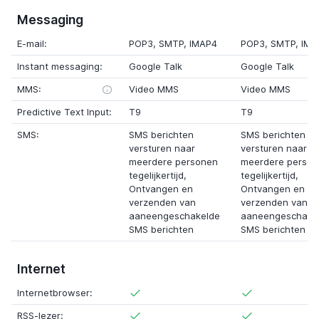
Messaging
E-mail:
POP3, SMTP, IMAP4
POP3, SMTP, IMA
Instant messaging:
Google Talk
Google Talk
MMS:
Video MMS
Video MMS
Predictive Text Input:
T9
T9
SMS:
SMS berichten
SMS berichten
versturen naar
versturen naar
meerdere personen
meerdere perso
tegelijkertijd,
tegelijkertijd,
Ontvangen en
Ontvangen en
verzenden van
verzenden van
aaneengeschakelde
aaneengeschake
SMS berichten
SMS berichten
Internet
Internetbrowser:
RSS-lezer: