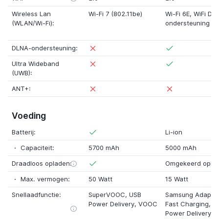
Wireless Lan
Wi-Fi 7 (802.11be)
Wi-Fi 6E
,
WiFi Dir
(WLAN/Wi-Fi):
ondersteuning
DLNA-ondersteuning:
Ultra Wideband
(UWB):
ANT+:
Voeding
Batterij:
Li-ion
Capaciteit:
5700 mAh
5000 mAh
Draadloos opladen:
Omgekeerd opla
Max. vermogen:
50 Watt
15 Watt
Snellaadfunctie:
SuperVOOC
,
USB
Samsung Adaptiv
Power Delivery
,
VOOC
Fast Charging
,
U
Power Delivery