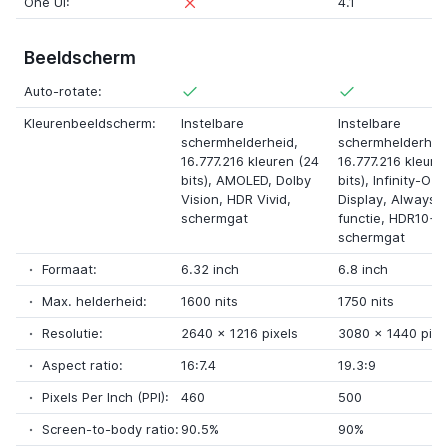
One UI:
4.1
Beeldscherm
Auto-rotate:
Kleurenbeeldscherm:
Instelbare
Instelbare
schermhelderheid,
schermhelderhei
16.777.216 kleuren (24
16.777.216 kleure
bits),
AMOLED
,
Dolby
bits),
Infinity-O
Vision
,
HDR Vivid
,
Display
,
Always 
schermgat
functie
,
HDR10+
,
schermgat
Formaat:
6.32 inch
6.8 inch
Max. helderheid:
1600 nits
1750 nits
Resolutie:
2640
x
1216 pixels
3080
x
1440 pixe
Aspect ratio:
16:7.4
19.3:9
Pixels Per Inch (PPI):
460
500
Screen-to-body ratio:
90.5%
90%