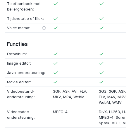
Telefoonboek met
bellergroepen:
Tijdsnotatie of Klok:
Voice memo:
Functies
Fotoalbum:
Image editor:
Java-ondersteuning:
Movie editor:
Videobestand-
3GP,
ASF
, AVI, FLV,
3G2
, 3GP,
ASF
, A
ondersteuning:
MKV, MP4, WebM
FLV,
M4V
, MKV, M
WebM,
WMV
Videocodec-
MPEG-4
DivX
,
H.263
,
H.26
ondersteuning:
MPEG-4,
Sorens
Spark
,
VC-1
,
VP8