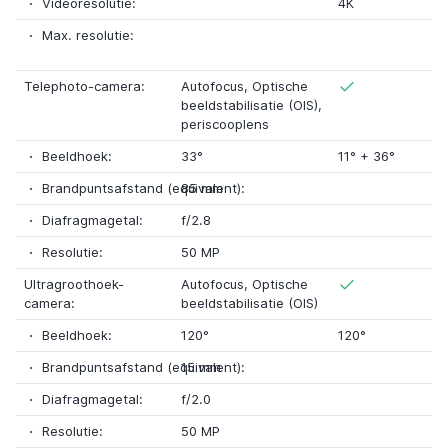
Videoresolutie:
4K
Max. resolutie:
Telephoto-camera:
Autofocus
,
Optische
beeldstabilisatie (OIS)
,
periscooplens
Beeldhoek:
33°
11°
+
36°
Brandpuntsafstand (equivalent):
85 mm
Diafragmagetal:
f/2.8
Resolutie:
50 MP
Ultragroothoek-
Autofocus
,
Optische
camera:
beeldstabilisatie (OIS)
Beeldhoek:
120°
120°
Brandpuntsafstand (equivalent):
15 mm
Diafragmagetal:
f/2.0
Resolutie:
50 MP