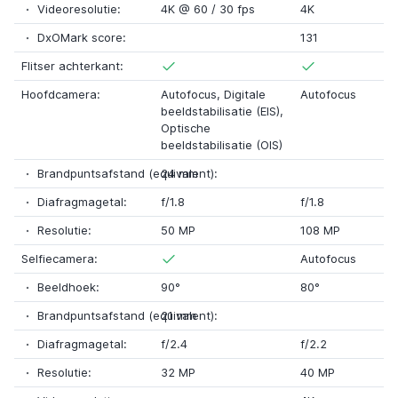
Videoresolutie:
4K @ 60 / 30 fps
4K
DxOMark score:
131
Flitser achterkant:
Hoofdcamera:
Autofocus,
Digitale
Autofocus
beeldstabilisatie (EIS)
,
Optische
beeldstabilisatie (OIS)
Brandpuntsafstand (equivalent):
24 mm
Diafragmagetal:
f/1.8
f/1.8
Resolutie:
50 MP
108 MP
Selfiecamera:
Autofocus
Beeldhoek:
90°
80°
Brandpuntsafstand (equivalent):
21 mm
Diafragmagetal:
f/2.4
f/2.2
Resolutie:
32 MP
40 MP