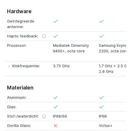
Hardware
Geïntegreerde
antenne:
Haptic feedback:
Processor:
Mediatek Dimensity
Samsung Exynos
9400+
, octa core
2200
, octa core
Klokfrequentie:
3.73 GHz
1.7 GHz
+
2.5 GH
2.8 GHz
Materialen
Aluminium:
Glas:
Stof-/waterdicht:
IP68/69
IP68
Gorilla Glass:
Victus+