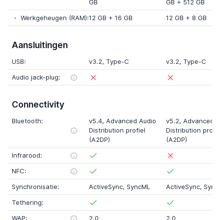
GB
GB
+
512 GB
Werkgeheugen (RAM):
12 GB
+
16 GB
12 GB
+
8 GB
Aansluitingen
USB:
v3.2
, Type-C
v3.2
, Type-C
Audio jack-plug:
Connectivity
Bluetooth:
v5.4
, Advanced Audio
v5.2
, Advanced A
Distribution profiel
Distribution profie
(A2DP)
(A2DP)
Infrarood:
NFC:
Synchronisatie:
ActiveSync, SyncML
ActiveSync, Syn
Tethering:
WAP:
2.0
2.0