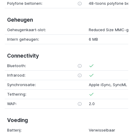
Polyfone beltonen:
48-toons polyfone bel
Geheugen
Geheugenkaart-slot:
Reduced Size MMC-geh
Intern geheugen:
6 MB
Connectivity
Bluetooth:
Infrarood:
Synchronisatie:
Apple iSync, SyncML
Tethering:
WAP:
2.0
Voeding
Batterij:
Verwisselbaar