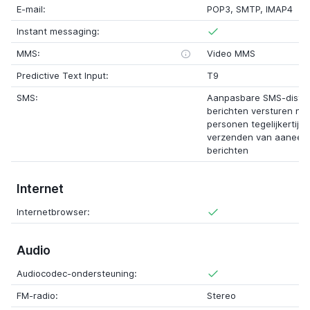
E-mail:
POP3, SMTP, IMAP4
Instant messaging:
MMS:
Video MMS
Predictive Text Input:
T9
SMS:
Aanpasbare SMS-distribu
berichten versturen na
personen tegelijkertijd
verzenden van aaneen
berichten
Internet
Internetbrowser:
Audio
Audiocodec-ondersteuning:
FM-radio:
Stereo