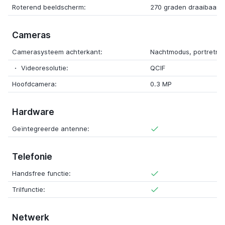
Roterend beeldscherm:
270 graden draaibaar
Cameras
Camerasysteem achterkant:
Nachtmodus, portretm
Videoresolutie:
QCIF
Hoofdcamera:
0.3 MP
Hardware
Geïntegreerde antenne:
Telefonie
Handsfree functie:
Trilfunctie:
Netwerk