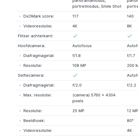
panoramamodus,
pano
portretmodus,
Smile Shot
portr
DxOMark score:
117
140
Videoresolutie:
4K
8K
Flitser achterkant:
Hoofdcamera:
Autofocus
Autof
Diafragmagetal:
f/1.8
f/1.7
Resolutie:
108 MP
200 
Selfiecamera:
Autof
Diafragmagetal:
f/2.0
f/2.2
Max. resolutie:
(camera) 5760
x
4304
pixels
Resolutie:
25 MP
12 M
Beeldhoek:
80°
Videoresolutie:
4K