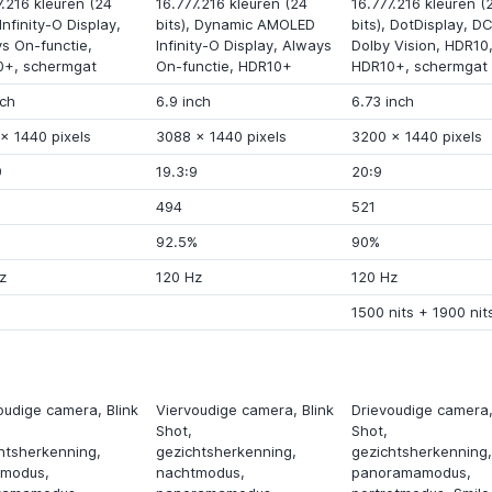
7.216 kleuren (24
16.777.216 kleuren (24
16.777.216 kleuren (
Infinity-O Display
,
bits),
Dynamic AMOLED
bits),
DotDisplay
,
DC
s On-functie
,
Infinity-O Display
,
Always
Dolby Vision
,
HDR10
0+
,
schermgat
On-functie
,
HDR10+
HDR10+
,
schermgat
nch
6.9 inch
6.73 inch
x
1440 pixels
3088
x
1440 pixels
3200
x
1440 pixels
9
19.3:9
20:9
494
521
%
92.5%
90%
z
120 Hz
120 Hz
1500 nits
+
1900 nit
oudige camera
,
Blink
Viervoudige camera
,
Blink
Drievoudige camera
Shot
,
Shot
,
htsherkenning,
gezichtsherkenning,
gezichtsherkenning,
tmodus
,
nachtmodus
,
panoramamodus,