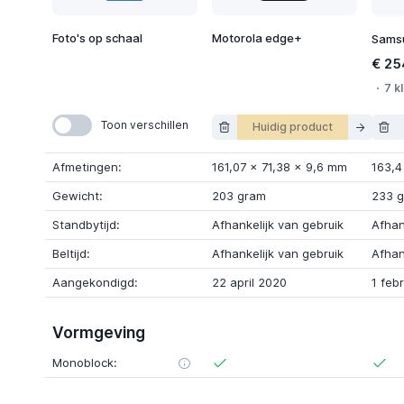
Foto's op schaal
Motorola edge+
€ 25
7 k
Toon verschillen
Huidig product
Afmetingen:
161,07
x
71,38
x
9,6 mm
163,4
Gewicht:
203 gram
233 
Standbytijd:
Afhankelijk van gebruik
Afhan
Beltijd:
Afhankelijk van gebruik
Afhan
Aangekondigd:
22 april 2020
1 feb
Vormgeving
Monoblock: