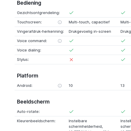
Bediening
Gezichtsontgrendeling:
Touchscreen:
Multi-touch, capacitief
Multi
Vingerafdruk-herkenning:
Drukgevoelig in-screen
Drukg
Voice command:
Voice dialing:
Stylus:
Platform
Android:
10
13
Beeldscherm
Auto-rotate:
Kleurenbeeldscherm:
Instelbare
Inste
schermhelderheid,
scher