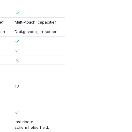
ef
Multi-touch, capacitief
een
Drukgevoelig in-screen
13
Instelbare
schermhelderheid,