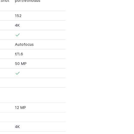
 Shot
portretmodus
152
4K
Autofocus
f/1.6
50 MP
12 MP
4K