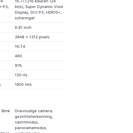
24
16.777.216 kleuren (24
I-P3
,
bits),
Super Dynamic Vivid
,
Display
,
DCI-P3
,
HDR10+
,
schermgat
6.81 inch
2848
x
1312 pixels
16:7.4
460
91%
120 Hz
s
1800 nits
,
Blink
Drievoudige camera
,
gezichtsherkenning,
nachtmodus
,
panoramamodus,