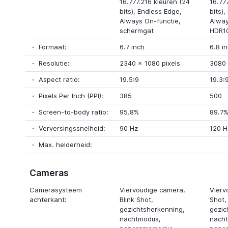
16.777.216 kleuren (24
16.77
bits),
Endless Edge
,
bits),
Always On-functie
,
Alway
schermgat
HDR1
Formaat:
6.7 inch
6.8 i
Resolutie:
2340
x
1080 pixels
3080
Aspect ratio:
19.5:9
19.3:
Pixels Per Inch (PPI):
385
500
Screen-to-body ratio:
95.8%
89.7
Verversingssnelheid:
90 Hz
120 H
Max. helderheid:
Cameras
Camerasysteem
Viervoudige camera
,
Vierv
achterkant:
Blink Shot
,
Shot
,
gezichtsherkenning,
gezic
nachtmodus
,
nach