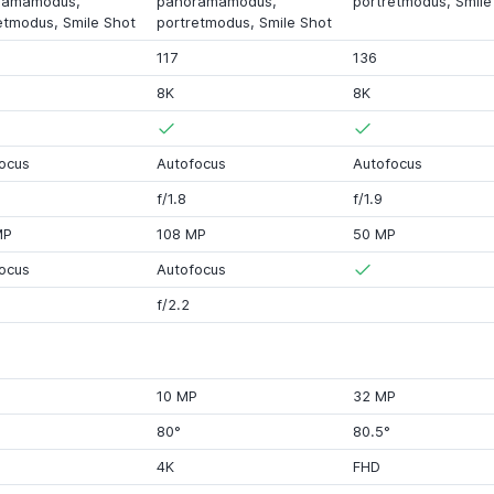
ramamodus,
panoramamodus,
portretmodus,
Smile
etmodus,
Smile Shot
portretmodus,
Smile Shot
117
136
8K
8K
ocus
Autofocus
Autofocus
f/1.8
f/1.9
MP
108 MP
50 MP
ocus
Autofocus
f/2.2
P
10 MP
32 MP
80°
80.5°
4K
FHD