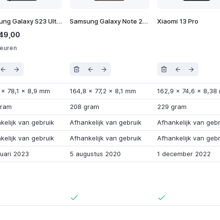
Samsung Galaxy S23 Ultra
Samsung Galaxy Note 20 Ultra
Xiaomi 13 Pro
49,00
leuren
x
78,1
x
8,9 mm
164,8
x
77,2
x
8,1 mm
162,9
x
74,6
x
8,38
gram
208 gram
229 gram
kelijk van gebruik
Afhankelijk van gebruik
Afhankelijk van gebr
kelijk van gebruik
Afhankelijk van gebruik
Afhankelijk van gebr
ruari 2023
5 augustus 2020
1 december 2022