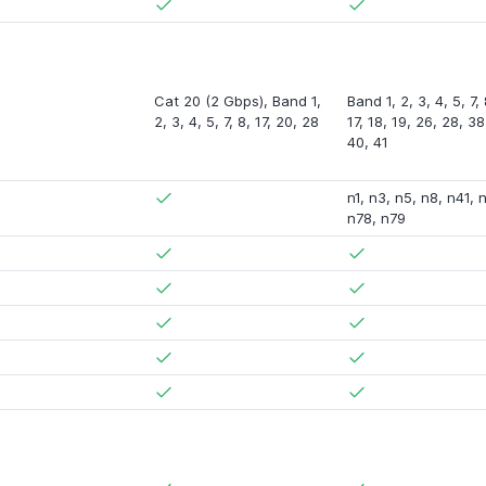
Cat 20 (2 Gbps)
,
Band 1
,
Band 1
,
2
,
3
,
4
,
5
,
7
,
2
,
3
,
4
,
5
,
7
,
8
,
17
,
20
,
28
17
,
18
,
19
,
26
,
28
,
38
40
,
41
n1
,
n3
,
n5
,
n8
,
n41
,
n
n78
,
n79