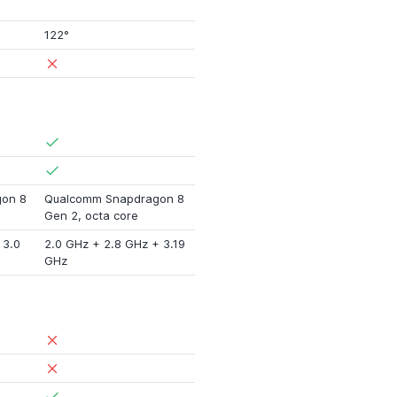
122°
on 8
Qualcomm Snapdragon 8
Gen 2
, octa core
+
3.0
2.0 GHz
+
2.8 GHz
+
3.19
GHz