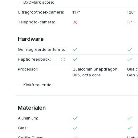
DxOMark score:
Ultragroothoek-camera:
117°
120°
Telephoto-camera:
11°
+
Hardware
Geïntegreerde antenne:
Haptic feedback:
Processor:
Qualcomm Snapdragon
Qual
865
, octa core
Gen 
Klokfrequentie:
Materialen
Aluminium:
Glas:
Gorilla Glass:
Victu