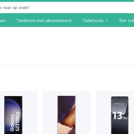
gen
Telefoon met abonnement
Telefoons
Sim on