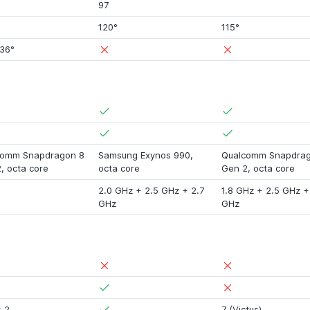
97
120°
115°
36°
comm Snapdragon 8
Samsung Exynos 990
,
Qualcomm Snapdrag
2
, octa core
octa core
Gen 2
, octa core
2.0 GHz
+
2.5 GHz
+
2.7
1.8 GHz
+
2.5 GHz
GHz
GHz
s 2
7 (Victus)