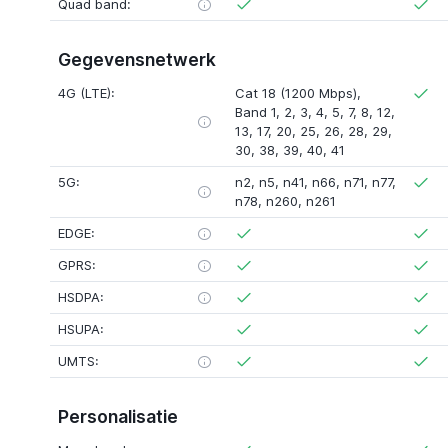
Quad band:
Gegevensnetwerk
4G (LTE):
Cat 18 (1200 Mbps)
,
Band 1
,
2
,
3
,
4
,
5
,
7
,
8
,
12
,
13
,
17
,
20
,
25
,
26
,
28
,
29
,
30
,
38
,
39
,
40
,
41
5G:
n2
,
n5
,
n41
,
n66
,
n71
,
n77
,
n78
,
n260
,
n261
EDGE:
GPRS:
HSDPA:
HSUPA:
UMTS:
Personalisatie