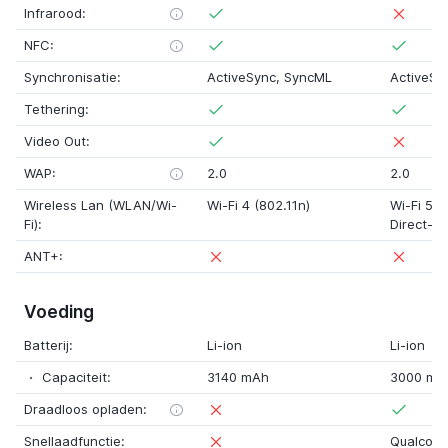
Infrarood:
NFC:
Synchronisatie:
ActiveSync, SyncML
ActiveSy
Tethering:
Video Out:
WAP:
2.0
2.0
Wireless Lan (WLAN/Wi-
Wi-Fi 4 (802.11n)
Wi-Fi 5 (
Fi):
Direct-o
ANT+:
Voeding
Batterij:
Li-ion
Li-ion
Capaciteit:
3140 mAh
3000 mA
Draadloos opladen:
Snellaadfunctie:
Qualcom