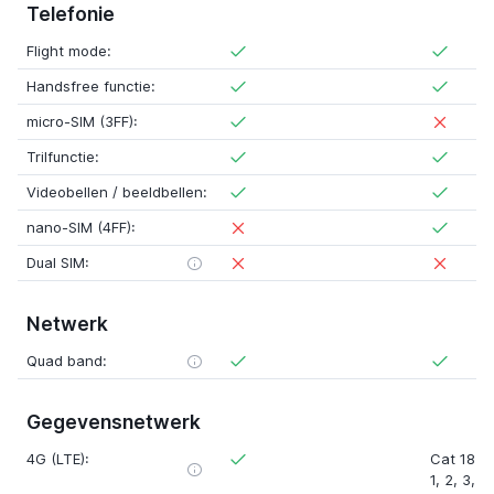
Telefonie
Flight mode:
Handsfree functie:
micro-SIM (3FF):
Trilfunctie:
Videobellen / beeldbellen:
nano-SIM (4FF):
Dual SIM:
Netwerk
Quad band:
Gegevensnetwerk
4G (LTE):
Cat 18 (
1
,
2
,
3
,
4