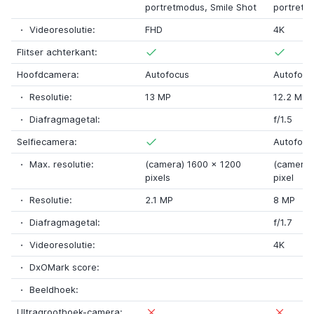
portretmodus, Smile Shot
portretm
Videoresolutie:
FHD
4K
Flitser achterkant:
Hoofdcamera:
Autofocus
Autofocu
Resolutie:
13 MP
12.2 MP
Diafragmagetal:
f/1.5
Selfiecamera:
Autofocu
Max. resolutie:
(camera) 1600
x
1200
(camera)
pixels
pixel
Resolutie:
2.1 MP
8 MP
Diafragmagetal:
f/1.7
Videoresolutie:
4K
DxOMark score:
Beeldhoek:
Ultragroothoek-camera: