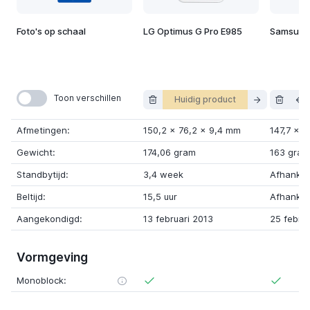
Foto's op schaal
LG Optimus G Pro E985
Samsung 
Toon verschillen
Huidig product
Afmetingen:
150,2
x
76,2
x
9,4 mm
147,7
x
6
Gewicht:
174,06 gram
163 gram
Standbytijd:
3,4 week
Afhankeli
Beltijd:
15,5 uur
Afhankeli
Aangekondigd:
13 februari 2013
25 februa
Vormgeving
Monoblock: