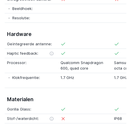
Beeldhoek:
Resolutie:
Hardware
Geïntegreerde antenne:
Haptic feedback:
Processor:
Qualcomm Snapdragon
Samsung
600
,
quad core
octa cor
Klokfrequentie:
1.7 GHz
1.7 GHz 
Materialen
Gorilla Glass:
Stof-/waterdicht:
IP68