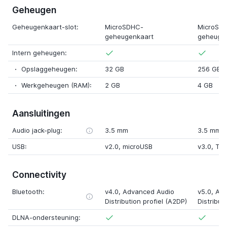
Geheugen
Geheugenkaart-slot:
MicroSDHC-
MicroSD
geheugenkaart
geheuge
Intern geheugen:
Opslaggeheugen:
32 GB
256 GB
Werkgeheugen (RAM):
2 GB
4 GB
Aansluitingen
Audio jack-plug:
3.5 mm
3.5 mm
USB:
v2.0
,
microUSB
v3.0
,
Ty
Connectivity
Bluetooth:
v4.0
, Advanced Audio
v5.0
, Ad
Distribution profiel (A2DP)
Distribut
DLNA-ondersteuning: