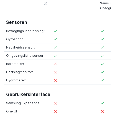
Samsung 
Charging
Sensoren
Bewegings-herkenning:
Gyroscoop:
Nabijheidssensor:
Omgevingslicht-sensor:
Barometer:
Hartslagmonitor:
Hygrometer:
Gebruikersinterface
Samsung Experience:
One UI: