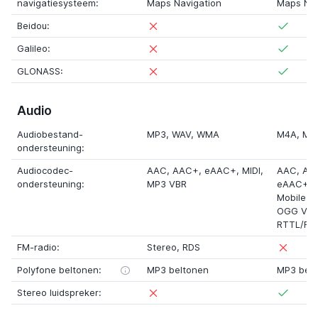
navigatiesysteem:
Maps Navigation
Maps Nav
Beidou:
Galileo:
GLONASS:
Audio
Audiobestand-
MP3, WAV, WMA
M4A
, MP
ondersteuning:
Audiocodec-
AAC, AAC+, eAAC+, MIDI,
AAC, AA
ondersteuning:
MP3 VBR
eAAC+,
Mobile X
OGG Vor
RTTL/RT
FM-radio:
Stereo
,
RDS
Polyfone beltonen:
MP3 beltonen
MP3 belt
Stereo luidspreker: