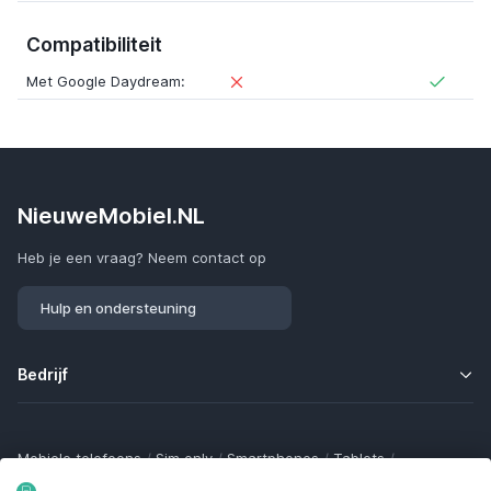
Compatibiliteit
Met Google Daydream:
NieuweMobiel.NL
Heb je een vraag? Neem contact op
Hulp en ondersteuning
Bedrijf
Mobiele telefoons
/
Sim only
/
Smartphones
/
Tablets
/
Smartwatches
/
Fitness trackers
/
Draadloze oordopjes
/