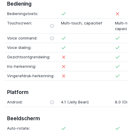
Bediening
Bedieningstoets:
Touchscreen:
Multi-touch, capacitief
Multi-to
capacitie
Voice command:
Voice dialing:
Gezichtsontgrendeling:
Iris-herkenning:
Vingerafdruk-herkenning:
Platform
Android:
4.1 (Jelly Bean)
8.0 (Oreo
Beeldscherm
Auto-rotate: