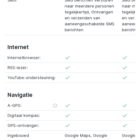
SMS:
SMS berichten versturen
SMS beri
naar meerdere personen
naar mee
tegelijkertijd, Ontvangen
tegelijke
en verzenden van
en verze
aaneengeschakelde SMS
aaneeng
berichten
berichte
Internet
Internetbrowser:
RSS-lezer:
YouTube-ondersteuning:
Navigatie
A-GPS:
Digitaal kompas:
GPS-ontvanger:
Ingebouwd
Google Maps, Google
Google M