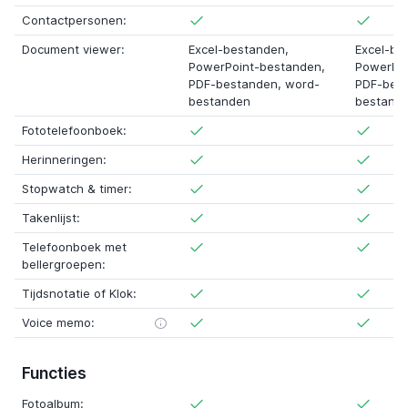
Contactpersonen:
Document viewer:
Excel-bestanden,
Excel-be
PowerPoint-bestanden,
PowerPoi
PDF-bestanden, word-
PDF-best
bestanden
bestand
Fototelefoonboek:
Herinneringen:
Stopwatch & timer:
Takenlijst:
Telefoonboek met
bellergroepen:
Tijdsnotatie of Klok:
Voice memo:
Functies
Fotoalbum: