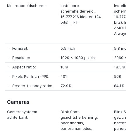
Kleurenbeeldscherm:
Instelbare
Instelbar
schermhelderheid,
schermhe
16.777.216 kleuren (24
16.777.21
bits),
TFT
bits),
Inf
AMOLED 
Always O
Formaat:
5.5 inch
5.8 inch
Resolutie:
1920
x
1080 pixels
2960
x
1
Aspect ratio:
16:9
18.5:9
Pixels Per Inch (PPI):
401
568
Screen-to-body ratio:
72.9%
84.1%
Cameras
Camerasysteem
Blink Shot,
Blink Sho
achterkant:
gezichtsherkenning,
gezichts
nachtmodus,
nachtmo
panoramamodus,
panoram