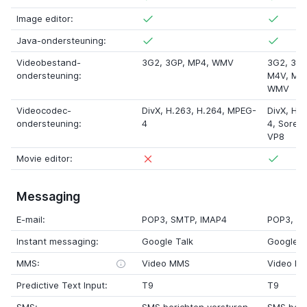
Image editor:
Java-ondersteuning:
Videobestand-
3G2
, 3GP, MP4, WMV
3G2
, 3G
ondersteuning:
M4V
,
MK
WMV
Videocodec-
DivX, H.263, H.264, MPEG-
DivX, H.
ondersteuning:
4
4,
Soren
VP8
Movie editor:
Messaging
E-mail:
POP3, SMTP, IMAP4
POP3, S
Instant messaging:
Google Talk
Google T
MMS:
Video MMS
Video M
Predictive Text Input:
T9
T9