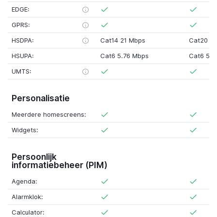
EDGE:
GPRS:
HSDPA:
Cat14 21 Mbps
Cat20 4
HSUPA:
Cat6 5.76 Mbps
Cat6 5.7
UMTS:
Personalisatie
Meerdere homescreens:
Widgets:
Persoonlijk
informatiebeheer (PIM)
Agenda:
Alarmklok:
Calculator: