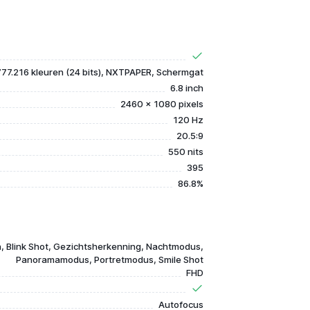
777.216 kleuren (24 bits), NXTPAPER, Schermgat
6.8 inch
2460 x 1080 pixels
120 Hz
20.5:9
550 nits
395
86.8%
, Blink Shot, Gezichtsherkenning, Nachtmodus,
Panoramamodus, Portretmodus, Smile Shot
FHD
Autofocus