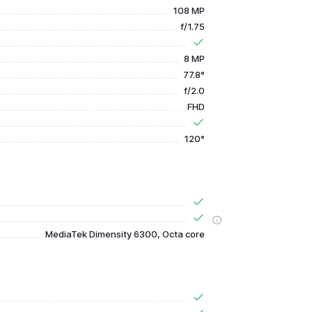
108 MP
f/1.75
8 MP
77.8°
f/2.0
FHD
120°
MediaTek Dimensity 6300, Octa core