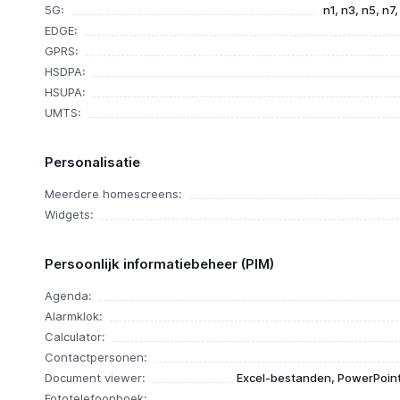
5G:
n1, n3, n5, n7
EDGE:
GPRS:
HSDPA:
HSUPA:
UMTS:
Personalisatie
Meerdere homescreens:
Widgets:
Persoonlijk informatiebeheer (PIM)
Agenda:
Alarmklok:
Calculator:
Contactpersonen:
Document viewer:
Excel-bestanden, PowerPoin
Fototelefoonboek: