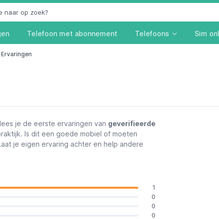
gen
Telefoon met abonnement
Telefoons
Sim on
Ervaringen
lees je de eerste ervaringen van
geverifieerde
raktijk. Is dit een goede mobiel of moeten
 Laat je eigen ervaring achter en help andere
1
0
0
0