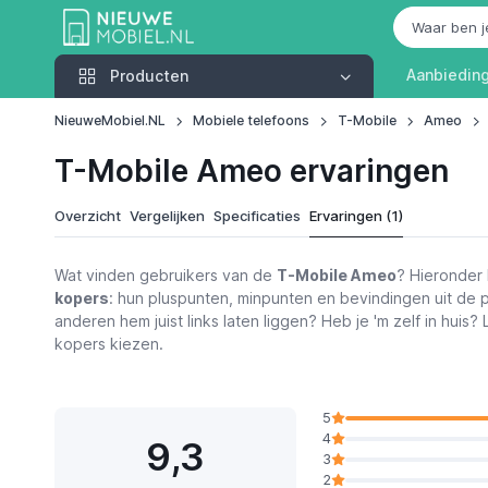
Producten
Aanbiedin
Producten
NieuweMobiel.NL
Mobiele telefoons
T-Mobile
Ameo
T-Mobile Ameo ervaringen
Overzicht
Vergelijken
Specificaties
Ervaringen (1)
Wat vinden gebruikers van de
T-Mobile Ameo
? Hieronder 
kopers
: hun pluspunten, minpunten en bevindingen uit de p
anderen hem juist links laten liggen? Heb je 'm zelf in huis?
kopers kiezen.
5
4
9,3
3
2