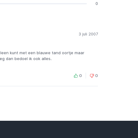
0
3 juli 2007
lleen kunt met een blauwe tand oortje maar
zeg dan bedoel ik ook alles.
0
0