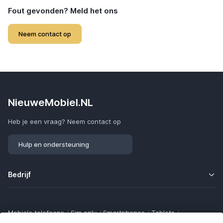
Fout gevonden? Meld het ons
Neem contact op
NieuweMobiel.NL
Heb je een vraag? Neem contact op
Hulp en ondersteuning
Bedrijf
Mobiele telefoons
/
Sim only
/
Smartphones
/
Tablets
/