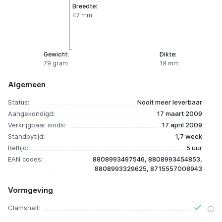
Breedte:
47 mm
Gewicht:
Dikte:
79 gram
19 mm
Algemeen
Status:
Nooit meer leverbaar
Aangekondigd:
17 maart 2009
Verkrijgbaar sinds:
17 april 2009
Standbytijd:
1,7 week
Beltijd:
5 uur
EAN codes:
8808993497546, 8808993454853,
8808993329625, 8715557008943
Vormgeving
Clamshell: