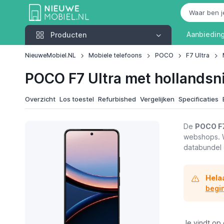
Producten
Aanbiedin
Producten
NieuweMobiel.NL
Mobiele telefoons
POCO
F7 Ultra
POCO F7 Ultra met hollands
Overzicht
Los toestel
Refurbished
Vergelijken
Specificaties
De
POCO F7
webshops. W
databundel 
Hela
begi
Je vindt op