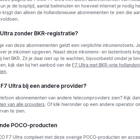
r kun je de looptijd, aantal belminuten en hoeveel internet je nodig h
 krijgt dan alleen de hollandsnieuwe abonnementen te zien die aa
 voldoen.
ltra zonder BKR-registratie?
e van deze abonnementen geldt een verplichte inkomenstoets. J
er je inkomen opgeven. Naast deze inkomens- en lastentoets krij
bij het BKR. Zit je daar niet op te wachten, bijvoorbeeld omdat je b
pen, kijk dan bij het aanbod van de
F7 Ultra met BKR-vrije hollands
ten
.
7 Ultra bij een andere provider?
telefoon abonnementen van andere telecomproviders zien? Kijk dan 
n van alle providers
. Of klik hieronder op een andere operator o
van te zien.
ende POCO-producten
O F7 Ultra compleet met deze overige POCO-producten en acces