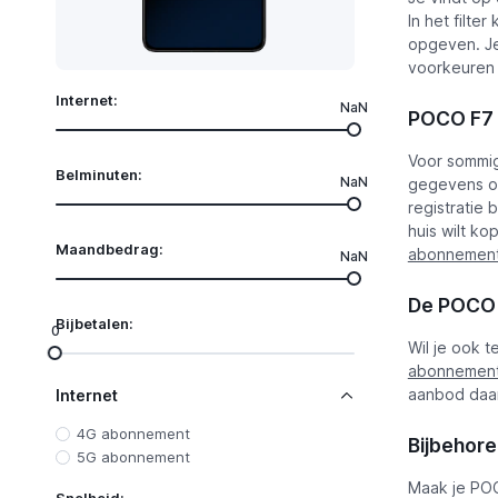
In het filte
opgeven. Je
voorkeuren
Internet:
NaN
POCO F7 U
Voor sommig
Belminuten:
NaN
gegevens ov
registratie 
huis wilt ko
Maandbedrag:
abonnemen
NaN
De POCO F
Bijbetalen:
0
Wil je ook 
abonnemente
aanbod daar
Internet
4G abonnement
Bijbehor
5G abonnement
Maak je POC