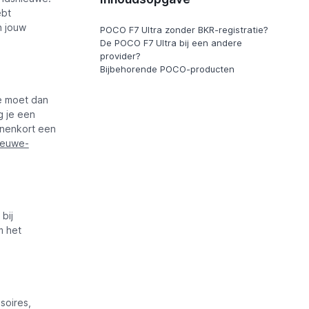
ebt
n jouw
POCO F7 Ultra zonder BKR-registratie?
De POCO F7 Ultra bij een andere
provider?
Bijbehorende POCO-producten
e moet dan
g je een
innenkort een
nieuwe-
bij
m het
soires,