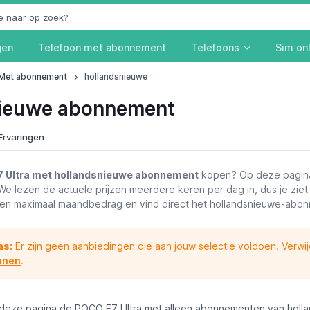
gen
Telefoon met abonnement
Telefoons
Sim on
Met abonnement
hollandsnieuwe
nieuwe abonnement
Ervaringen
 Ultra met hollandsnieuwe abonnement
kopen? Op deze pagina v
e lezen de actuele prijzen meerdere keren per dag in, dus je ziet 
en maximaal maandbedrag en vind direct het hollandsnieuwe-abonne
as:
Er zijn geen aanbiedingen die aan jouw selectie voldoen. Verwi
nnen
.
 deze pagina de POCO F7 Ultra met alleen abonnementen van holl