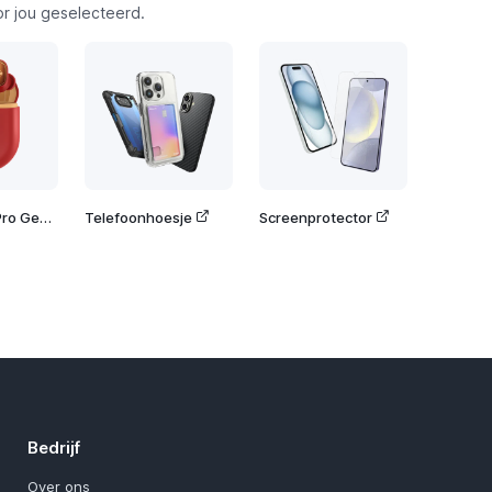
or jou geselecteerd.
POCO Buds Pro Genshin Impact Edition
Telefoonhoesje
Screenprotector
Bedrijf
Over ons