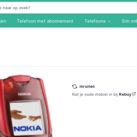
gen
Telefoon met abonnement
Telefoons
Sim on
Inruilen
Ruil je oude mobiel in bij
Rebuy