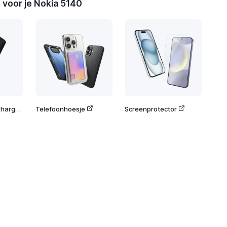
 voor je Nokia 5140
Nokia Fast Wall Charger 20W
Telefoonhoesje
Screenprotector