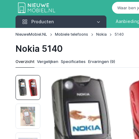
Producten
Aanbiedin
Producten
NieuweMobiel.NL
Mobiele telefoons
Nokia
5140
Nokia 5140
Overzicht
Vergelijken
Specificaties
Ervaringen (9)