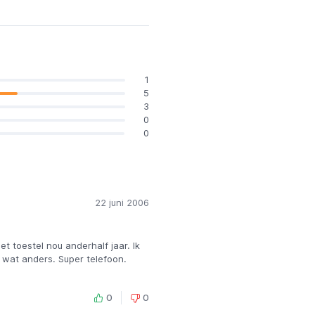
1
5
3
0
0
22 juni 2006
t toestel nou anderhalf jaar. Ik
 wat anders. Super telefoon.
0
0