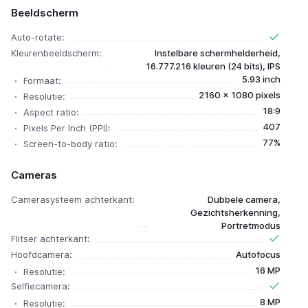
Beeldscherm
Auto-rotate:
Kleurenbeeldscherm:
Instelbare schermhelderheid,
16.777.216 kleuren (24 bits), IPS
5.93 inch
Formaat:
2160 x 1080 pixels
Resolutie:
18:9
Aspect ratio:
407
Pixels Per Inch (PPI):
77%
Screen-to-body ratio:
Cameras
Camerasysteem achterkant:
Dubbele camera,
Gezichtsherkenning,
Portretmodus
Flitser achterkant:
Hoofdcamera:
Autofocus
16 MP
Resolutie:
Selfiecamera:
8 MP
Resolutie: