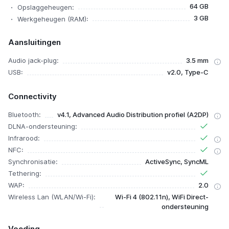
64 GB
Opslaggeheugen:
3 GB
Werkgeheugen (RAM):
Aansluitingen
Audio jack-plug:
3.5 mm
USB:
v2.0, Type-C
Connectivity
Bluetooth:
v4.1, Advanced Audio Distribution profiel (A2DP)
DLNA-ondersteuning:
Infrarood:
NFC:
Synchronisatie:
ActiveSync, SyncML
Tethering:
WAP:
2.0
Wireless Lan (WLAN/Wi-Fi):
Wi-Fi 4 (802.11n), WiFi Direct-
ondersteuning
Voeding