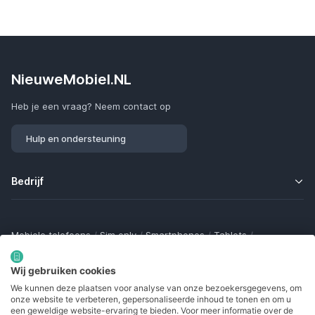
NieuweMobiel.NL
Heb je een vraag? Neem contact op
Hulp en ondersteuning
Bedrijf
Mobiele telefoons
/
Sim only
/
Smartphones
/
Tablets
/
Smartwatches
/
Fitness trackers
/
Draadloze oordopjes
/
Bluetooth trackers
/
Opladers
/
Powerbanks
/
MiFi routers
Wij gebruiken cookies
Samsung Galaxy
/
Apple iPhone
/
Klaptelefoons
/
We kunnen deze plaatsen voor analyse van onze bezoekersgegevens, om
Gamingtelefoons
/
Foldables
/
Robuuste telefoons
/
onze website te verbeteren, gepersonaliseerde inhoud te tonen en om u
Seniorentelefoons
/
Waterdichte telefoons
/
Refurbished
een geweldige website-ervaring te bieden. Voor meer informatie over de