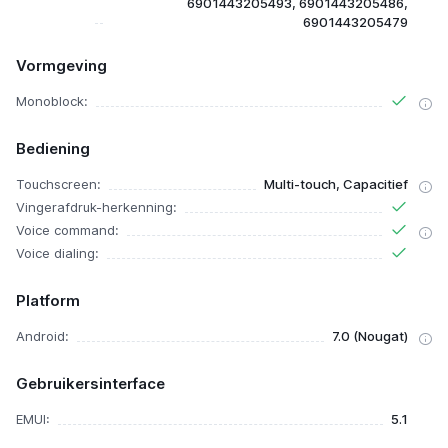
6901443205493, 6901443205486,
6901443205479
Vormgeving
Monoblock:
Bediening
Touchscreen:
Multi-touch, Capacitief
Vingerafdruk-herkenning:
Voice command:
Voice dialing:
Platform
Android:
7.0 (Nougat)
Gebruikersinterface
EMUI:
5.1