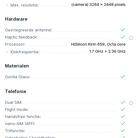
(camera) 3264 x 2448 pixels
Max. resolutie:
Hardware
Geïntegreerde antenne:
Haptic feedback:
Processor:
HiSilicon Kirin 659, Octa core
1.7 GHz + 2.36 GHz
Klokfrequentie:
Materialen
Gorilla Glass:
Telefonie
Dual SIM:
Flight mode:
Handsfree functie:
nano-SIM (4FF):
Trilfunctie:
Videobellen / beeldbellen: