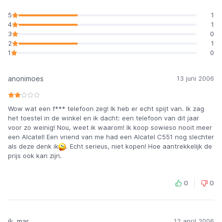
5
1
4
1
3
0
2
1
1
0
anonimoes
13 juni 2006
Wow wat een f*** telefoon zeg! Ik heb er echt spijt van. Ik zag
het toestel in de winkel en ik dacht: een telefoon van dit jaar
voor zo weinig! Nou, weet ik waarom! Ik koop sowieso nooit meer
een Alcatel! Een vriend van me had een Alcatel C551 nog slechter
als deze denk ik
. Echt serieus, niet kopen! Hoe aantrekkelijk de
prijs ook kan zijn.
0
0
ik_mar
12 april 2006