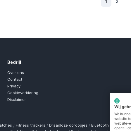
1
2
(Huidig)
Bedrijf
Over ons
Contact
Privacy
Cookieverklaring
Disclaimer
Wij geb
We kunnen
website t
website-e
atches
/
Fitness trackers
/
Draadloze oordopjes
/
Bluetooth trackers
/
O
opent u de