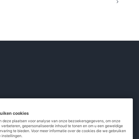
ruiken cookies
 deze plaatsen voor analyse van onze bezoekersgegevens, om onze
e verbeteren, gepersonaliseerde inhoud te tonen en om u een geweldige
rvaring te bieden. Voor meer informatie over de cookies die we gebruiken
pladers
/
Powerbanks
/
MiFi routers
 instellingen.