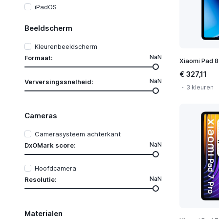
iPadOS
Beeldscherm
Kleurenbeeldscherm
NaN
Formaat:
Xiaomi Pad 8
€ 327,11
NaN
Verversingssnelheid:
3 kleuren
Cameras
Camerasysteem achterkant
NaN
DxOMark score:
Hoofdcamera
NaN
Resolutie:
Materialen