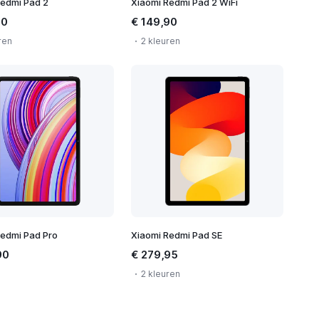
Redmi Pad 2
Xiaomi Redmi Pad 2 WiFi
90
€ 149,90
ren
2 kleuren
Redmi Pad Pro
Xiaomi Redmi Pad SE
90
€ 279,95
2 kleuren