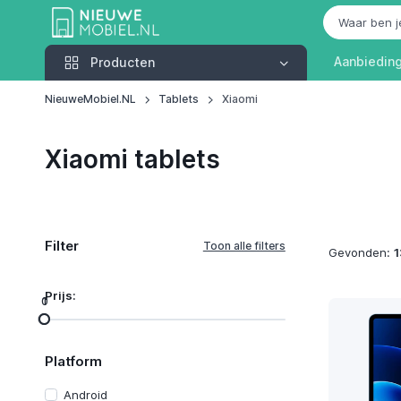
Producten
Aanbiedin
Producten
NieuweMobiel.NL
Tablets
Xiaomi
Xiaomi tablets
Filter
Gevonden:
1
Prijs:
0
1
Platform
Android