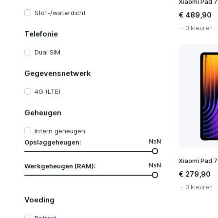
Xiaomi Pad 7
Stof-/waterdicht
€ 489,90
3 kleuren
Telefonie
Dual SIM
Gegevensnetwerk
4G (LTE)
Geheugen
Intern geheugen
NaN
Opslaggeheugen:
Xiaomi Pad 7
NaN
Werkgeheugen (RAM):
€ 279,90
3 kleuren
Voeding