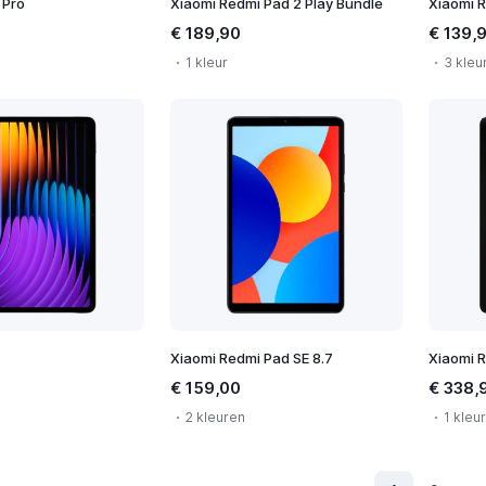
 Pro
Xiaomi Redmi Pad 2 Play Bundle
Xiaomi 
€ 189,90
€ 139,
1 kleur
3 kleu
Xiaomi Redmi Pad SE 8.7
Xiaomi 
€ 159,00
€ 338,
2 kleuren
1 kleur