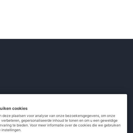
ruiken cookies
 deze plaatsen voor analyse van onze bezoekersgegevens, om onze
e verbeteren, gepersonaliseerde inhoud te tonen en om u een geweldige
rvaring te bieden. Voor meer informatie over de cookies die we gebruiken
pladers
/
Powerbanks
/
MiFi routers
 instellingen.