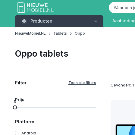
Producten
Aanbiedin
Producten
NieuweMobiel.NL
Tablets
Oppo
Oppo tablets
Filter
Gevonden:
1
Prijs:
0
1
Platform
Android