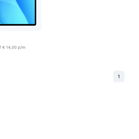
f € 14,00 p/m
1
(Huidig)