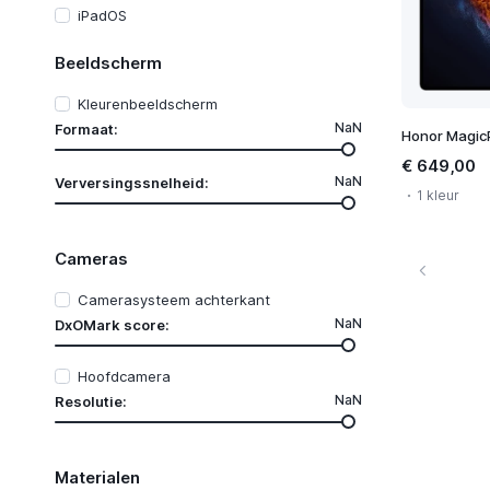
iPadOS
Beeldscherm
Kleurenbeeldscherm
NaN
Formaat:
Honor Magic
€ 649,00
NaN
Verversingssnelheid:
1 kleur
Cameras
Camerasysteem achterkant
NaN
DxOMark score:
Hoofdcamera
NaN
Resolutie:
Materialen