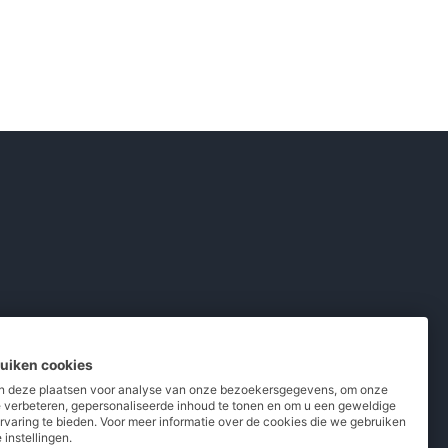
ruiken cookies
 deze plaatsen voor analyse van onze bezoekersgegevens, om onze
e verbeteren, gepersonaliseerde inhoud te tonen en om u een geweldige
rvaring te bieden. Voor meer informatie over de cookies die we gebruiken
pladers
/
Powerbanks
/
MiFi routers
 instellingen.