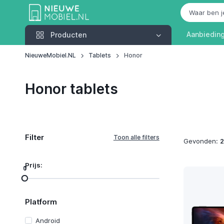
Producten
Aanbiedin
Producten
NieuweMobiel.NL
Tablets
Honor
Honor tablets
Filter
Gevonden:
2
Prijs:
0
1
Platform
Android