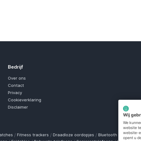
Bedrijf
Over ons
Contact
Privacy
Cookieverklaring
Disclaimer
Wij geb
We kunnen
website t
website-e
atches
/
Fitness trackers
/
Draadloze oordopjes
/
Bluetooth trackers
/
O
opent u de